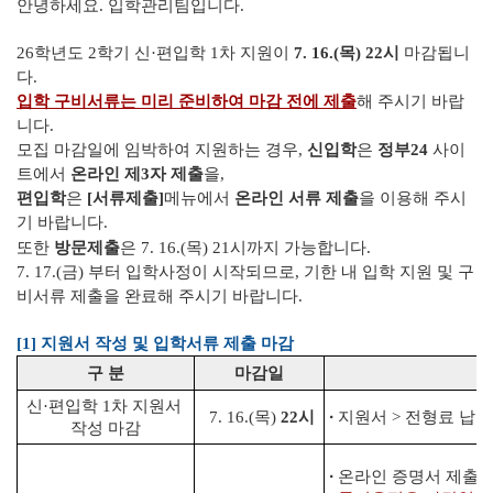
안녕하세요. 입학관리팀입니다.
26학년도 2학기 신·편입학 1차 지원이
7. 16.(목) 22시
마감됩니
다.
입학 구비서류는 미리 준비하여 마감 전에 제출
해 주시기 바랍
니다.
모집 마감일에 임박하여 지원하는 경우,
신입학
은
정부24
사이
트에서
온라인 제3자 제출
을,
편입학
은
[서류제출]
메뉴에서
온라인 서류 제출
을 이용해 주시
기 바랍니다.
또한
방문제출
은 7. 16.(목) 21시까지 가능합니다.
7. 17.(금) 부터 입학사정이 시작되므로, 기한 내 입학 지원 및 구
비서류 제출을 완료해 주시기 바랍니다.
[1] 지원서 작성 및 입학서류 제출 마감
구 분
마감일
신·편입학 1차 지원서
·
7. 16.(목)
22시
지원서 > 전형료 납부
작성 마감
·
온
라인 증명서 제출 