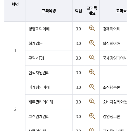
학년
교과목
교과목명
학점
교과목명
개요
경영학의이해
3.0
경제의이해
회계입문
3.0
협상의이해
1
무역과FDI
3.0
국제경영의이해
인적자원관리
3.0
마케팅의이해
3.0
조직행동론
재무관리의이해
3.0
소비자심리와행동
2
고객관계관리
3.0
경영정보론