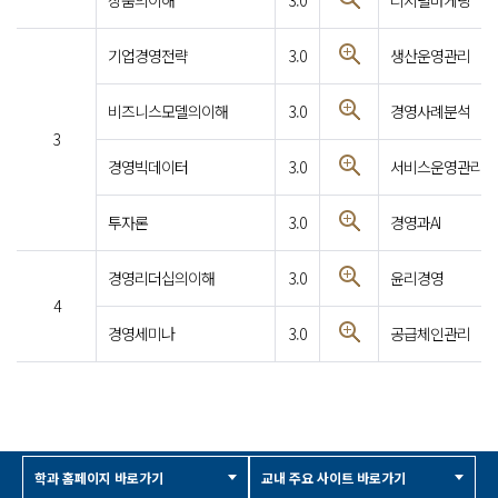
상품의이해
3.0
디지털마케팅
기업경영전략
3.0
생산운영관리
비즈니스모델의이해
3.0
경영사례분석
3
경영빅데이터
3.0
서비스운영관리
투자론
3.0
경영과AI
경영리더십의이해
3.0
윤리경영
4
경영세미나
3.0
공급체인관리
학과 홈페이지 바로가기
교내 주요 사이트 바로가기