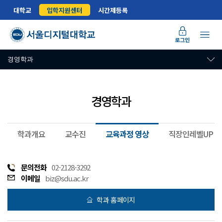
대학교
입학지원센터
시간제등록
로그인
경영학과
경영학과
학과개요
교수진
교육과정 영상
직장인레벨UP
문의전화
02-2128-3292
이메일
biz@sdu.ac.kr
학과 홈페이지