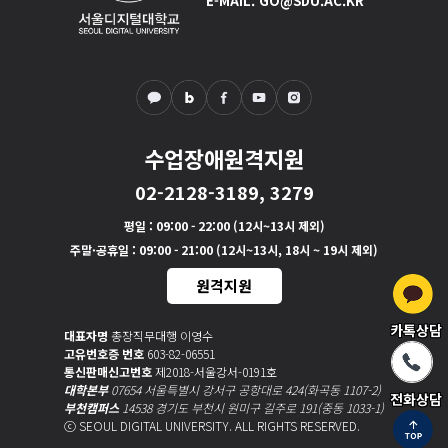
E-MAIL. GO@SDU.AC.KR
그래서 이런 내용들을 서울디지털대학교 교육과정에 반영했
습니다.
그렇게 반영한 결과, 크게 보면 인사조직, 재무, 마케팅, 생산/
서비스 운영, 경영정보, 전략, 국제 경영 이렇게 7개 영역의 교
육과목들을 현재와 미래로 나누어서 구성할 수 있게 되었고,
여기에 아주 기본적인 경제. 경영의 기본적인 과목들 경영학
수업장애원격지원
이나 경제학 같은 과목들을 넣는 게 필요하다고 또 생각이 들
02-2128-3189, 3279
어서 결과적으로 보면 7 플러스 1이라고 하는,
7개의 전문 영역과 1개의 Basic 영역 이렇게 8개 내용을 전체
평일
: 09:00 - 22:00 (12시~13시 제외)
적으로 강의하면 되겠다고 생각을 해서 교육과정 편성을 했습
주말·공휴일
: 09:00 - 21:00 (12시~13시, 18시 ~ 19시 제외)
니다.
원격지원
국내외 정말 경영학에서는 명성을 가지고 있는 학교들의 교육
카톡상담
대표자명
총장직무대행 이영수
과정을 철저히 분석을 해서 이것을 벤치마킹의 기법을 이용해
고유번호증 번호
603-82-06551
서 교육과정을 편성을 했기 때문에
통신판매신고번호
제2018-서울강서-0191호
여러분들이 공부하실 때 지금 당장 쓸 수 있고, 또 미래를 대
대학본부
07654 서울특별시 강서구 공항대로 424(화곡동 1107-2)
전화상담
부천캠퍼스
14538 경기도 부천시 원미구 길주로 191(중동 1033-1)
비할 수 있는 그런 교육과정이 된다고 자신합니다.
ⓒ SEOUL DIGITAL UNIVERSITY. ALL RIGHTS RESERVED.