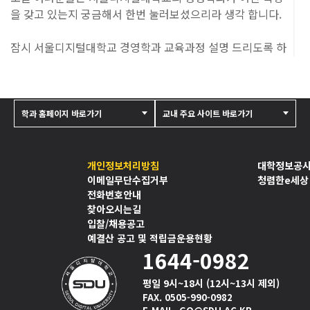
을 갖고 있는지 궁금해서 한번 눌러보셨으리라 생각 합니다.
잠시 서울디지털대학교 경영학과 교육과정 설명 드리도록 하
겠습니다.
예, 사실 서울디지털대학교 교육과정의 모태랄까 또는 벤치마
킹은 국내외 다양한 대학교의 교육과정입니다.
학과 홈페이지 바로가기
교내 주요 사이트 바로가기
우선 첫번째는, 미국에 있는 HAVARD Business School의
교육과정을 참조했고, 또 독일에 매너하임 대학교의 경영학과
교육과정을 참조했습니다.
개인정보처리방침
대학정보공
또 가까이 일본 와세다 대학 상학부의 경영학 트랙을 살펴봤
이메일무단수집거부
청렴한e세상
전화번호안내
고요.
찾아오시는길
입찰/채용공고
우리나라에서는 서울대학교 경영학과 교육과정을 살펴봤습
예결산 공고 및 적립금운용현황
니다.
1644-0982
이렇게 국내외 네 개 대학교의 경영학 교육과정을 살펴봤더
니, “전통적인 교육과정과 미래지향적인 교육과정이 혼재되
평일 9시~18시 (12시~13시 제외)
어 있었다” 이런 특징을 발견할 수 있었어요.
FAX. 0505-990-0982