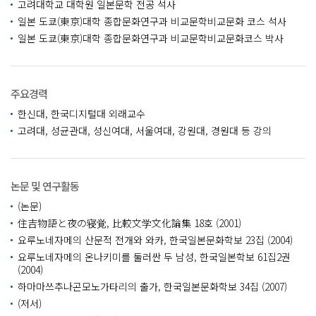
고려대학교 대학원 일본문학 전공 석사
일본 도쿄(東京)대학 종합문화연구과 비교문학비교문화 코스 석사
일본 도쿄(東京)대학 종합문화연구과 비교문학비교문화코스 박사
주요경력
한신대, 한국디지털대 외래교수
고려대, 성균관대, 성신여대, 서울여대, 강원대, 경원대 등 강의
논문 및 연구활동
(논문)
住吉物語と夜の寝覚, 比較文学文化論集 18호 (2001)
요루노네자메의 산문적 전개와 와카, 한국일본문화학보 23집 (2004)
요루노네자메의 온나키미를 둘러싼 두 남성, 한국일본학보 61집2권
(2004)
하마마쓰추나곤모노가타리의 출가, 한국일본문화학보 34집 (2007)
(저서)