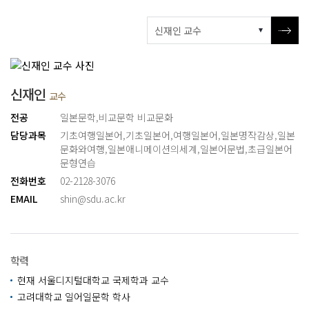
신재인
교수
전공
일본문학,비교문학 비교문화
담당과목
기초여행일본어
,
기초일본어
,
여행일본어
,
일본명작감상
,
일본
문화와여행
,
일본애니메이션의세계
,
일본어문법
,
초급일본어
문형연습
전화번호
02-2128-3076
EMAIL
shin@sdu.ac.kr
학력
현재 서울디지털대학교 국제학과 교수
고려대학교 일어일문학 학사