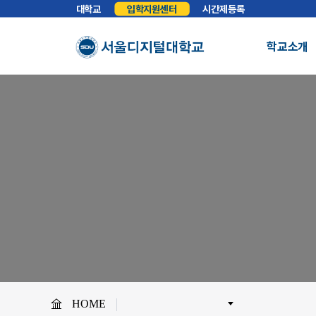
대학교
입학지원센터
시간제등록
학교소개
총장실
인사말
학교소개
학교법인
법인소개
예
About SDU
비전
교육이념
S
사이버대학의 중심
서울디지털대학교를 소개합니다.
WHY SDU
NO.1 SDU
대학정보
소개
조직도
SDU 사회공헌
사이버홍보실
보도기사
대
협력안내
산학협력
학
HOME
교원채용
전임교원정