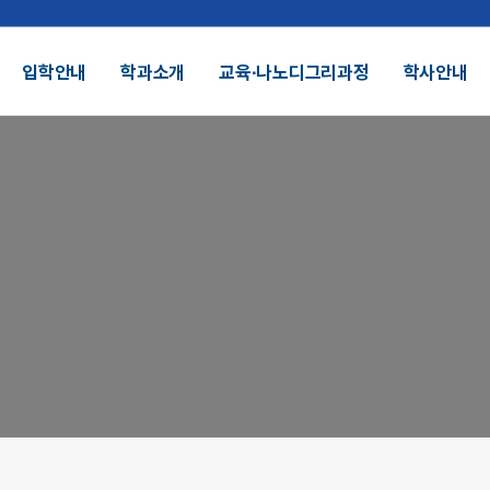
입학안내
학과소개
교육∙나노디그리과정
학사안내
결산공고 및 적립금 운용현황
기부금모금
DU 대학특성화
SDU 2025
SDU AI
헌장
UI
대학정보공시
정보공개
전화번호안내
찾아오시는길
외 인증수상
광고자료실
군협력
제휴협력
시채용
비전임교원정시채용
비전임교원(연합대)
튜터채용