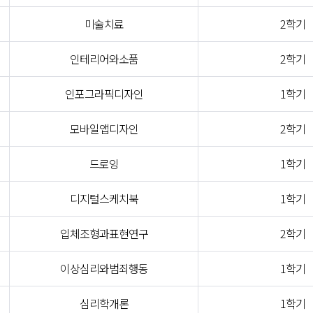
미술치료
2학기
인테리어와소품
2학기
인포그라픽디자인
1학기
모바일앱디자인
2학기
드로잉
1학기
디지털스케치북
1학기
입체조형과표현연구
2학기
이상심리와범죄행동
1학기
심리학개론
1학기