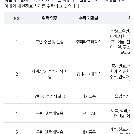
아래와 개인정보 처리를 위탁하고 있습니다.
No
위탁 업무
수탁 기관보
주
학생고유번호,
학생, 재학생),
1
교안 주문 및 발송
㈜타라그래픽스
호), 이름, 전
이메일, 주소,
교과목 
증서번호, 학번
학위증/자격증 제작 배
학과, 전공학위
2
㈜타라그래픽스
송
주소, 연락처, 
자
3
인터넷 증명서 발급
디지털존
졸업증명서,
이름, 학과, 핸
4
우편 및 택배발송
우리DM
편번호, 회사
이름, 핸드폰번호
5
우편 및 택배발송
대한통운