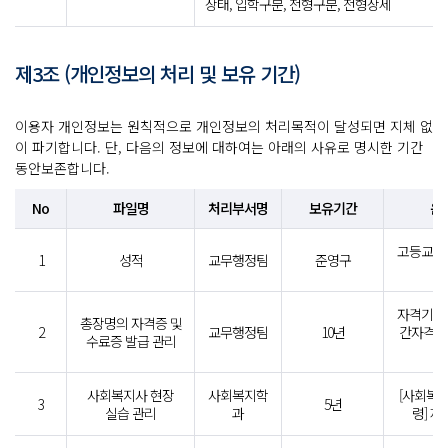
상태, 입학구분, 전형구분, 전형상세
제3조 (개인정보의 처리 및 보유 기간)
이용자 개인정보는 원칙적으로 개인정보의 처리목적이 달성되면 지체 없
이 파기합니다. 단, 다음의 정보에 대하여는 아래의 사유로 명시한 기간
동안보존합니다.
No
파일명
처리부서명
보유기간
운
고등교육
1
성적
교무행정팀
준영구
자격기본법
총장명의 자격증 및
2
교무행정팀
10년
간자격신
수료증 발급 관리
사회복지사 현장
사회복지학
[사회복
3
5년
실습 관리
과
령] 제