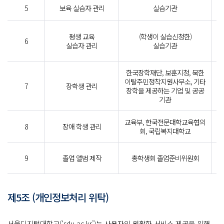
5
보육 실습자 관리
실습기관
성
평생 교육
(학생이 실습신청한)
6
년
실습자 관리
실습기관
한국장학재단, 보훈지청, 북한
학
이탈주민정착지원사무소, 기타
성
7
장학생 관리
장학을 제공하는 기업 및 공공
신
기관
교육부, 한국전문대학교육협의
성
8
장애 학생 관리
회, 국립복지대학교
유
학
9
졸업 앨범 제작
총학생회 졸업준비위원회
제5조 (개인정보처리 위탁)
서울디지털대학교(‘sdu.ac.kr’)는 사용자의 원활한 서비스 제공을 위해