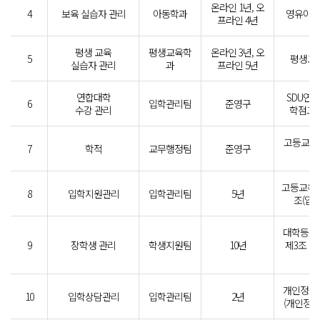
온라인 1년, 오
4
보육 실습자 관리
아동학과
영유아보
프라인 4년
평생 교육
평생교육학
온라인 3년, 오
5
평생교육
실습자 관리
과
프라인 5년
연합대학
SDU연
6
입학관리팀
준영구
수강 관리
학점교류
고등교육
7
학적
교무행정팀
준영구
조
고등교육법
8
입학지원관리
입학관리팀
5년
조(입
대학등록
9
장학생 관리
학생지원팀
10년
제3조 (
개인정보
10
입학상담관리
입학관리팀
2년
(개인정보