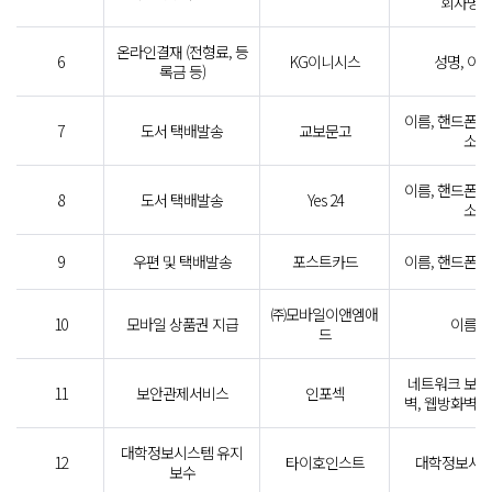
회사명, 
온라인결재 (전형료, 등
6
KG이니시스
성명, 이
록금 등)
이름, 핸드폰번
7
도서 택배발송
교보문고
소,
이름, 핸드폰번
8
도서 택배발송
Yes 24
소,
9
우편 및 택배발송
포스트카드
이름, 핸드폰번
㈜모바일이앤엠애
10
모바일 상품권 지급
이름,
드
네트워크 보안
11
보안관제서비스
인포섹
벽, 웹방화벽,
대학정보시스템 유지
12
타이호인스트
대학정보시스
보수