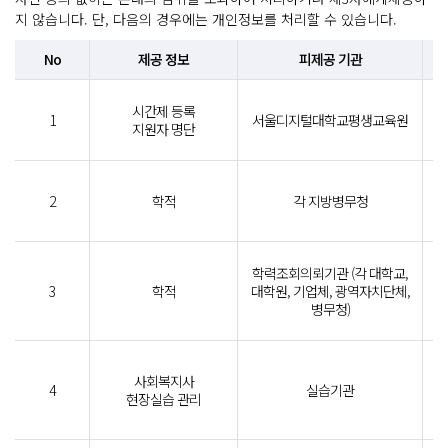
지 않습니다. 단, 다음의 경우에는 개인정보를 처리할 수 있습니다.
No
제공 정보
피제공 기관
이
시간제 등록
1
서울디지털대학교평생교육원
지
지원자 명단
이
2
학적
각 지방병무청
학
성
학력조회의뢰기관 (각 대학교,
졸
3
학적
대학원, 기업체, 광역자치단체,
청
병무청)
성
사회복지사
(
4
실습기관
현장실습 관리
주