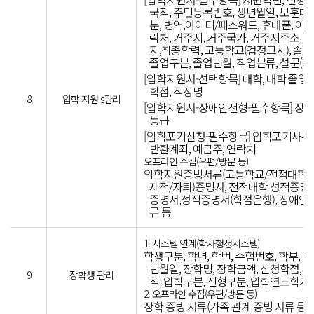
국적, 주민등록번호, 생년월일, 보훈대
분, 병역,아이디/패스워드, 휴대폰, 이
락처, 거주지, 거주국가, 거주지주소,
지,최종학력, 고등학교(검정고시), 졸업
졸업구분, 졸업년월, 직업분류, 설문(
[입학지원서-선택항목] 대학, 대학 졸업 
학점, 직장명
8
입학 지원 s관리
[입학지원서-장애인전형-필수항목] 장애
등급
[입학포기신청-필수항목] 입학포기사유,
반환계좌, 예금주, 연락처
오프라인 수집(우편/방문 등)
입학지원증빙서류(고등학교/전적대학 졸
제적/자퇴)증명서, 전적대학 성적증명
증명서,성적증명서(학점은행), 장애인
류 등
1. 시스템 연계(학사행정시스템)
학생구분, 학년, 학번, 수험번호, 학부, 전공
년월일, 장학명, 장학금액, 신청학점, 등
9
장학생 관리
적, 입학구분, 전형구분, 입학연도학기
2. 오프라인 수집(우편/방문 등)
장학 증빙 서류(가족 관계 증빙 서류 등)