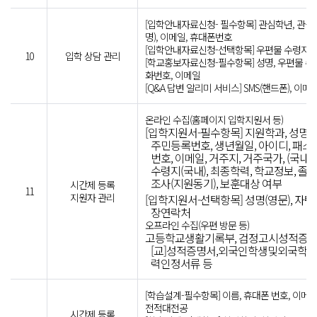
[입학안내자료신청- 필수항목] 관심학년, 관심학
명), 이메일, 휴대폰번호
[입학안내자료신청-선택항목] 우편물 수령지 
10
입학 상담 관리
[학교홍보자료신청-필수항목] 성명, 우편물 수령
화번호, 이메일
[Q&A 답변 알리미 서비스] SMS(핸드폰), 이메
온라인 수집(홈페이지 입학지원서 등)
[입학지원서-필수항목] 지원학과, 성명(한
주민등록번호, 생년월일, 아이디, 패스
번호, 이메일, 거주지, 거주국가, (국내
수령지(국내), 최종학력, 학교정보, 졸
조사(지원동기), 보훈대상 여부
시간제 등록
11
지원자 관리
[입학지원서-선택항목] 성명(영문), 자택
장연락처
오프라인 수집(우편 방문 등)
고등학교생활기록부, 검정고시성적증명
[교]성적증명서,외국인학생및외국학
력인정서류 등
[학습설계-필수항목] 이름, 휴대폰 번호, 이메일
전적대전공
시간제 등록