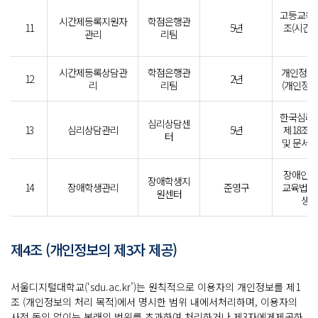
고등교육법
시간제등록지원자
학점은행관
11
5년
조(시간
관리
리팀
발
시간제등록상담관
학점은행관
개인정보
12
2년
리
리팀
(개인정보
한국심리
심리상담센
13
심리상담관리
5년
제18조 
터
및 문서의
장애인등
장애학생지
14
장애학생관리
준영구
교육법 제
원센터
생지
제4조 (개인정보의 제3자 제공)
서울디지털대학교(‘sdu.ac.kr’)는 원칙적으로 이용자의 개인정보를 제1
조 (개인정보의 처리 목적)에서 명시한 범위 내에서처리하며, 이용자의
사전 동의 없이는 본래의 범위를 초과하여 처리하거나 제3자에게제공하