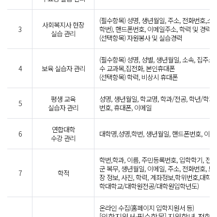
(필수항목) 성명, 생년월일, 주소, 전화번호,소속
사회복지사 현장
3
학번), 핸드폰번호, 이메일주소, 학력 및 경력
실습 관리
(선택항목) 자원봉사 및 실습경력
(필수항목) 성명, 성별, 생년월일, 소속, 집주소
4
보육 실습자 관리
수 교과목,집전화, 본인휴대폰
(선택항목) 학력, 비상시 휴대폰
평생 교육
성명, 생년월일, 학교명, 학과/전공, 학년/학기,
5
실습자 관리
번호, 휴대폰, 이메일
연합대학
6
대학명,성명,학번, 생년월일, 핸드폰번호, 이메
수강 관리
학번,학과, 이름, 주민등록번호, 입학학기, 전공
군 복무, 생년월일, 이메일, 주소, 전화번호, 보
7
학적
장 정보, 사진, 학력, 계좌정보,학위번호,대학
학대학교/대학원전공/대학원입학년도)
온라인 수집(홈페이지 입학지원서 등)
[입학지원서-필수항목] 지원학년, 전형, 학