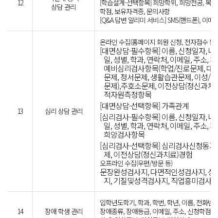
12
[학습설계-선택항목] 희망학위, 희망전공, 목표
상담 관리
학점, 보유자격증, 문의사항
[Q&A 답변 알리미 서비스] SMS(핸드폰), 이메
온라인 수집(홈페이지 회원 신청, 전자접수 등)
[대면상담-필수항목] 이름, 신청일자, 나
일, 성별, 학과, 연락처, 이메일, 주소, 
예비심리검사항목(학업/진로문제, 대인
문제, 정서문제, 생활습관문제, 이성/성
문제),주호소문제, 이전상담(정신과치료
적자원측정항목
[대면상담-선택항목] 가족관계
13
심리 상담 관리
[심리검사-필수항목] 이름, 신청일자, 나
일, 성별, 학과, 연락처, 이메일, 주소, 
희앙검사항목
[심리검사-선택항목] 심리검사신청동기
제, 이전상담(정신과치료)경험
오프라인 수집(우편/방문 등)
문장완성검사지, 다면적인성검사지, 
지, 기질및성격검사지, 직업흥미검사
입학년도학기, 학과, 학번, 학년, 이름, 전화번호
14
장애 학생 관리
장애종류, 장애등급, 이메일, 주소, 신청학점,