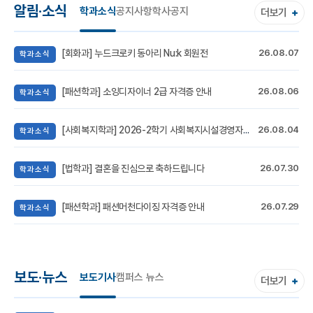
알림·소식
학과소식
공지사항
학사공지
더보기
+
[회화과] 누드크로키 동아리 Nu:k 회원전
26.08.07
학과소식
[패션학과] 소잉디자이너 2급 자격증 안내
26.08.06
학과소식
[사회복지학과] 2026-2학기 사회복지시설경영자과정 특강 (33회) 신청 안내
26.08.04
학과소식
[법학과] 결혼을 진심으로 축하드립니다
26.07.30
학과소식
[패션학과] 패션머천다이징 자격증 안내
26.07.29
학과소식
보도·뉴스
보도기사
캠퍼스 뉴스
더보기
+