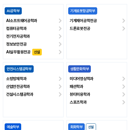
경영자산관리학부
법학부
신설
경영학과
법학과
세무회계학과
부동산학과
경찰탐정교정학부
상담심리학부
신설
상담심리학과
경찰학과
응용상담학과
탐정학과
신설
범죄교정전공
신설
복지학부
국제학부