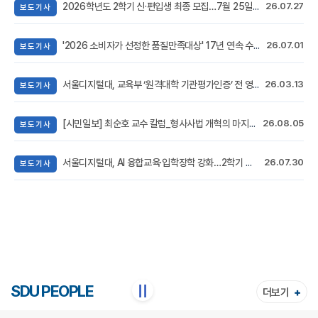
2026학년도 2학기 신·편입생 최종 모집…7월 25일 시작
26.07.27
보도기사
'2026 소비자가 선정한 품질만족대상' 17년 연속 수상…AI 교육혁신으로 미래인재 양성
26.07.01
보도기사
서울디지털대, 교육부 ‘원격대학 기관평가인증’ 전 영역 ‘인증’…디지털 교육 경쟁력 입증
26.03.13
보도기사
[시민일보] 최순호 교수 칼럼_형사사법 개혁의 마지막 퍼즐, 국민을 위한 공인탐정제도로 완성해야
26.08.05
보도기사
서울디지털대, AI 융합교육·입학장학 강화…2학기 신·편입생 최종 모집
26.07.30
보도기사
SDU PEOPLE
||
더보기
+