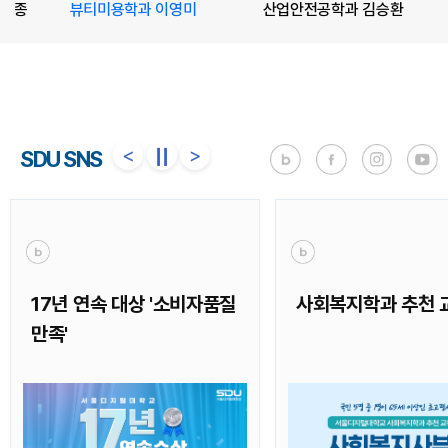
임종
뷰티미용학과 이영미
산업안전공학과 김승환
<
>
||
SDU SNS
사회복지학과 추천 교육과정
26-2 국가장학 신