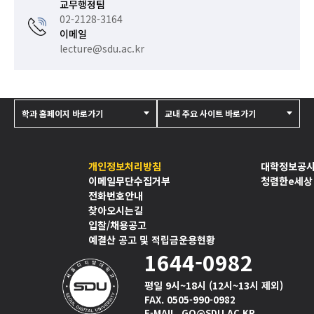
교무행정팀
02-2128-3164
이메일
lecture@sdu.ac.kr
학과 홈페이지 바로가기
교내 주요 사이트 바로가기
개인정보처리방침
대학정보공
이메일무단수집거부
청렴한e세상
전화번호안내
찾아오시는길
입찰/채용공고
예결산 공고 및 적립금운용현황
1644-0982
평일 9시~18시 (12시~13시 제외)
FAX. 0505-990-0982
E-MAIL. GO@SDU.AC.KR