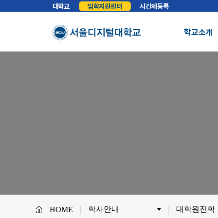
대학교
입학지원센터
시간제등록
학교소개
총장실
인사말
학교소개
학교법인
법인소개
예
About SDU
비전
교육이념
S
사이버대학의 중심
서울디지털대학교를 소개합니다.
WHY SDU
NO.1 SDU
대학정보
소개
조직도
SDU 사회공헌
사이버홍보실
보도기사
대
협력안내
산학협력
학
학사안내
대학원진학
HOME
교원채용
전임교원정