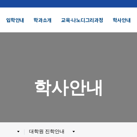
입학안내
학과소개
교육∙나노디그리과정
학사안내
결산공고 및 적립금 운용현황
기부금모금
DU 대학특성화
SDU 2025
학사안내
SDU AI
헌장
UI
대학정보공시
정보공개
전화번호안내
찾아오시는길
외 인증수상
광고자료실
군협력
제휴협력
대학원 진학안내
시채용
비전임교원정시채용
비전임교원(연합대)
튜터채용