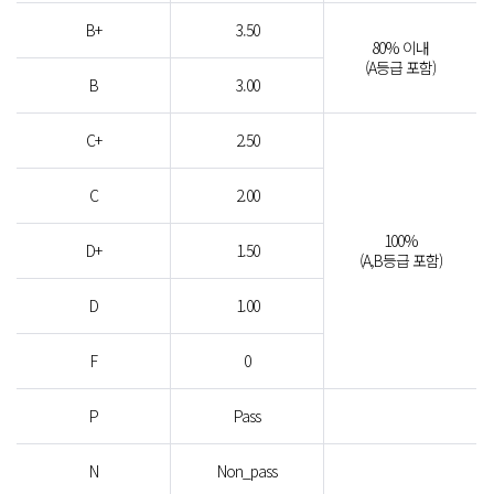
B+
3.50
80% 이내
(A등급 포함)
B
3.00
C+
2.50
C
2.00
100%
D+
1.50
(A,B등급 포함)
D
1.00
F
0
P
Pass
N
Non_pass