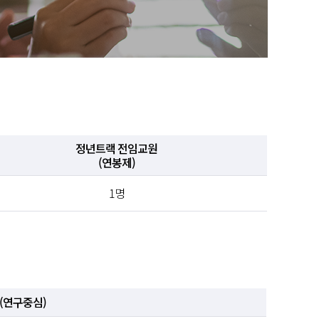
정년트랙 전임교원
(연봉제)
1명
(연구중심)