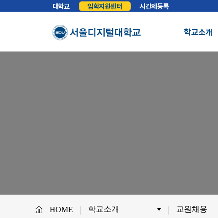
대학교
입학지원센터
시간제등록
학교소개
총장실
인사말
학교소개
학교법인
법인소개
예
About SDU
비전
교육이념
S
사이버대학의 중심
서울디지털대학교를 소개합니다.
WHY SDU
NO.1 SDU
대학정보
소개
조직도
SDU 사회공헌
사이버홍보실
보도기사
대
협력안내
산학협력
학
학교소개
교원채용
HOME
교원채용
전임교원정