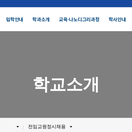
입학안내
학과소개
교육∙나노디그리과정
학사안내
결산공고 및 적립금 운용현황
기부금모금
DU 대학특성화
SDU 2025
학교소개
SDU AI
헌장
UI
대학정보공시
정보공개
전화번호안내
찾아오시는길
외 인증수상
광고자료실
군협력
제휴협력
전임교원정시채용
시채용
비전임교원정시채용
비전임교원(연합대)
튜터채용