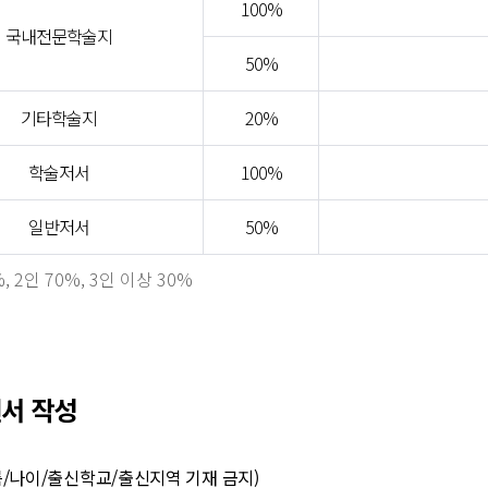
100%
국내전문학술지
50%
기타학술지
20%
학술저서
100%
일반저서
50%
 2인 70%, 3인 이상 30%
원서 작성
/나이/출신학교/출신지역 기재 금지)