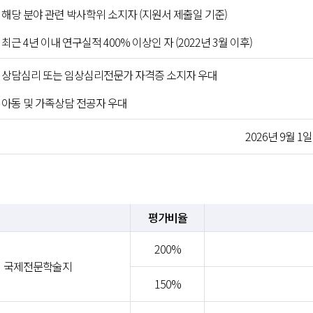
①
해당 분야 관련 박사학위 소지자 (지원서 제출일 기준)
②
최근 4년 이내 연구실적 400% 이상인 자 (2022년 3월 이후)
①
상담심리 또는 임상심리전문가 자격증 소지자 우대
②
아동 및 가족상담 전공자 우대
2026년 9월 1일
평가비율
200%
국제전문학술지
150%