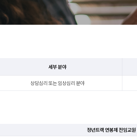
세부 분야
상담심리 또는 임상심리 분야
정년트랙 연봉제 전임교원 