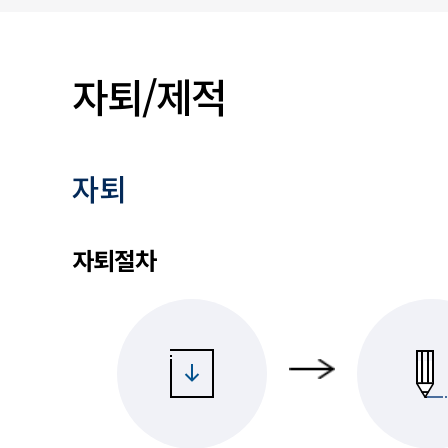
입찰/채용공고
자퇴/제적
자퇴
자퇴 및 제적 안내
자퇴절차