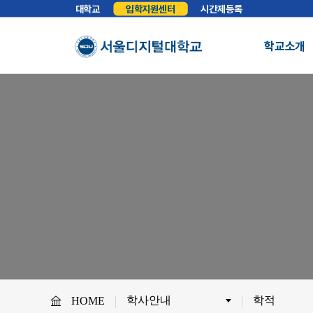
대학교
입학지원센터
시간제등록
학교소개
총장실
인사말
학교소개
학교법인
법인소개
예
About SDU
비전
교육이념
S
사이버대학의 중심
서울디지털대학교를 소개합니다.
WHY SDU
NO.1 SDU
대학정보
소개
조직도
SDU 사회공헌
사이버홍보실
보도기사
대
협력안내
산학협력
학
학사안내
학적
HOME
교원채용
전임교원정