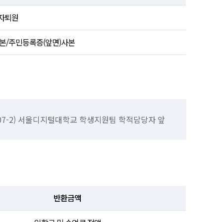
자퇴원
본/주민등록증(앞면)사본
1107-2) 서울디지털대학교 학생지원팀 학적담당자 앞
반환금액