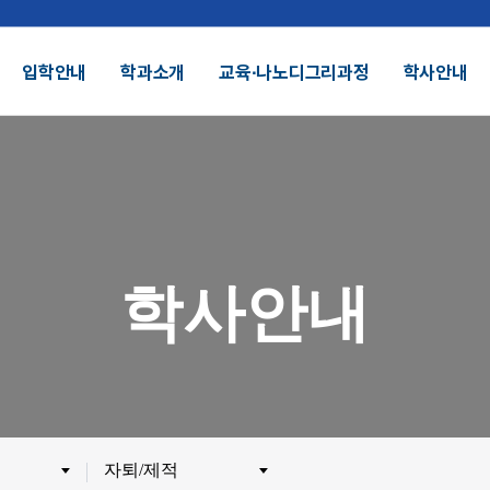
입학안내
학과소개
교육∙나노디그리과정
학사안내
결산공고 및 적립금 운용현황
기부금모금
DU 대학특성화
SDU 2025
학사안내
SDU AI
헌장
UI
대학정보공시
정보공개
전화번호안내
찾아오시는길
외 인증수상
광고자료실
군협력
제휴협력
자퇴/제적
시채용
비전임교원정시채용
비전임교원(연합대)
튜터채용