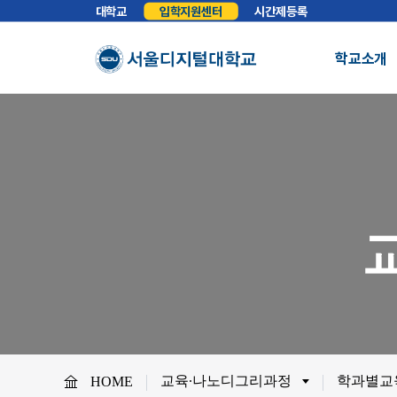
대학교
입학지원센터
시간제등록
담
정
서
학교소개
조
절
코
칭
총장실
인사말
학교소개
성
상
학교법인
법인소개
예
About SDU
담
비전
교육이념
S
사이버대학의 중심
명
서울디지털대학교를 소개합니다.
상
WHY SDU
NO.1 SDU
치
료
대학정보
소개
조직도
트
SDU 사회공헌
라
우
사이버홍보실
보도기사
대
마
협력안내
산학협력
학
상
교육∙나노디그리과정
학과별교
HOME
담
교원채용
전임교원정