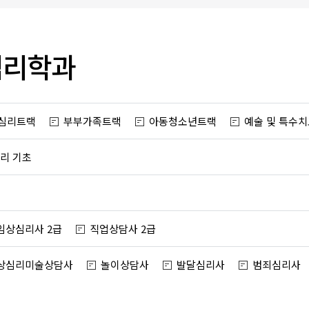
심리학과
심리트랙
부부가족트랙
아동청소년트랙
예술 및 특수
리 기초
임상심리사 2급
직업상담사 2급
상심리미술상담사
놀이상담사
발달심리사
범죄심리사