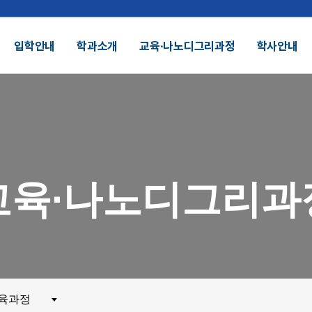
입학안내
학과소개
교육∙나노디그리과정
학사안내
결산공고 및 적립금 운용현황
기부금모금
DU 대학특성화
SDU 2025
교육∙나노디그리과
SDU AI
헌장
UI
대학정보공시
정보공개
전화번호안내
찾아오시는길
외 인증수상
광고자료실
군협력
제휴협력
육과정
시채용
비전임교원정시채용
비전임교원(연합대)
튜터채용