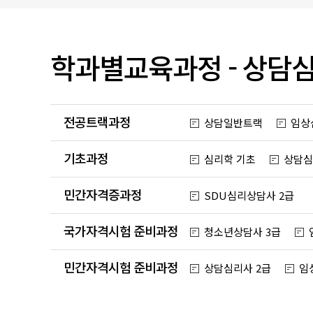
입찰/채용공고
학과별교육과정 - 상담
전공트랙과정
상담일반트랙
임상
기초과정
심리학 기초
상담심
민간자격증과정
SDU심리상담사 2급
국가자격시험 준비과정
청소년상담사 3급
민간자격시험 준비과정
상담심리사 2급
임