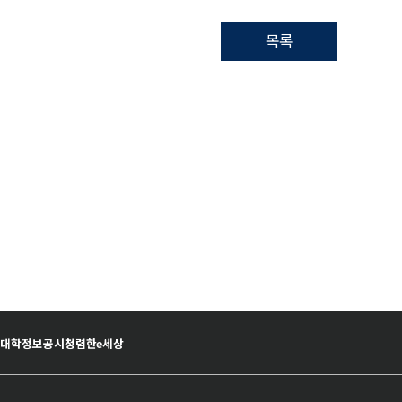
목록
황
대학정보공시
청렴한e세상