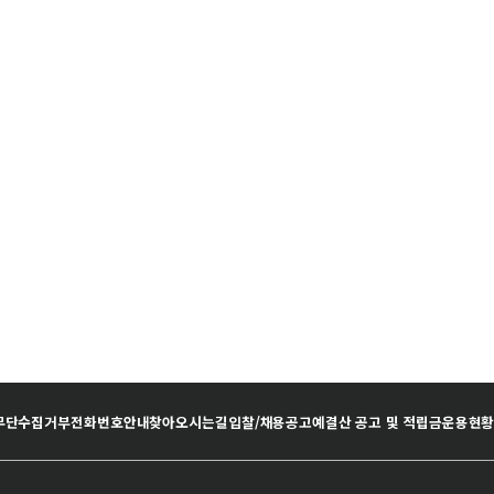
무단수집거부
전화번호안내
찾아오시는길
입찰/채용공고
예결산 공고 및 적립금운용현