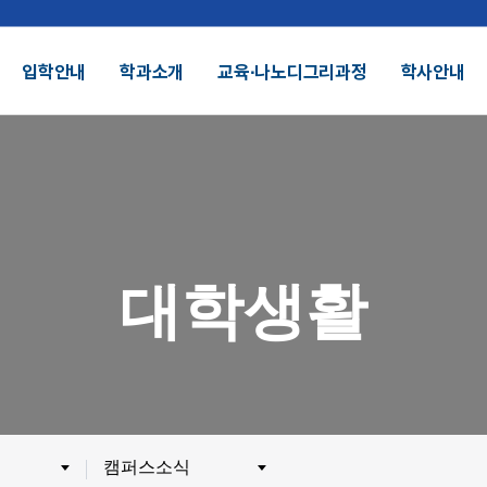
입학안내
학과소개
교육∙나노디그리과정
학사안내
결산공고 및 적립금 운용현황
기부금모금
DU 대학특성화
SDU 2025
대학생활
SDU AI
헌장
UI
대학정보공시
정보공개
전화번호안내
찾아오시는길
외 인증수상
광고자료실
군협력
제휴협력
캠퍼스소식
시채용
비전임교원정시채용
비전임교원(연합대)
튜터채용