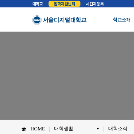
대학교
입학지원센터
시간제등록
학교소개
총장실
인사말
학교소개
학교법인
법인소개
예
About SDU
비전
교육이념
S
사이버대학의 중심
서울디지털대학교를 소개합니다.
WHY SDU
NO.1 SDU
대학정보
소개
조직도
SDU 사회공헌
사이버홍보실
보도기사
대
협력안내
산학협력
학
대학생활
대학소식
HOME
교원채용
전임교원정