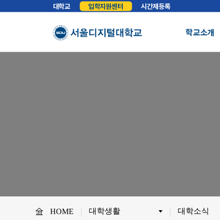
대학교
입학지원센터
시간제등록
학교소개
총장실
인사말
학교소개
학교법인
법인소개
예
About SDU
비전
교육이념
S
사이버대학의 중심
서울디지털대학교를 소개합니다.
WHY SDU
NO.1 SDU
대학정보
소개
조직도
SDU 사회공헌
사이버홍보실
보도기사
대
협력안내
산학협력
학
대학생활
대학소식
HOME
교원채용
전임교원정