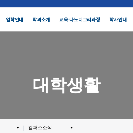
입학안내
학과소개
교육∙나노디그리과정
학사안내
결산공고 및 적립금 운용현황
기부금모금
DU 대학특성화
SDU 2025
대학생활
SDU AI
헌장
UI
대학정보공시
정보공개
전화번호안내
찾아오시는길
외 인증수상
광고자료실
군협력
제휴협력
캠퍼스소식
시채용
비전임교원정시채용
비전임교원(연합대)
튜터채용