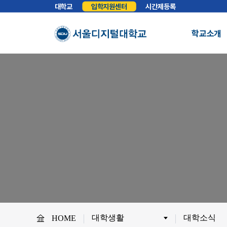
대학교
입학지원센터
시간제등록
학교소개
총장실
인사말
학교소개
학교법인
법인소개
예
About SDU
비전
교육이념
S
사이버대학의 중심
서울디지털대학교를 소개합니다.
WHY SDU
NO.1 SDU
대학정보
소개
조직도
SDU 사회공헌
사이버홍보실
보도기사
대
협력안내
산학협력
학
대학생활
대학소식
HOME
교원채용
전임교원정