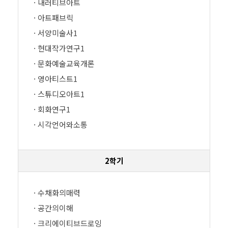
· 내러티브아트
· 아트패브릭
· 서양미술사1
· 현대작가연구1
· 문화예술교육개론
· 영아티스트1
· 스튜디오아트1
· 회화연구1
· 시각언어와소통
2학기
· 수채화의매력
· 공간의이해
· 크리에이티브드로잉