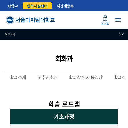
대학교
입학지원센터
시간제등록
로그인
회화과
회화과
학과소개
교수진소개
학과장 인사 동영상
학과소개
학습 로드맵
기초과정