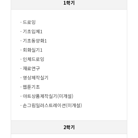
1학기
· 드로잉
· 기초입체1
· 기초동양화1
· 회화실기1
· 인체드로잉
· 재료연구
· 영상제작실기
· 웹툰기초
· 아트상품제작실기(미개설)
· 손그림일러스트레이션(미개설)
2학기