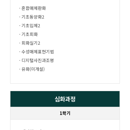
· 혼합매체판화
· 기초동양화2
· 기초입체2
· 기초회화
· 회화실기2
· 수성매체표현기법
· 디지털사진과조명
· 유화(미개설)
심화과정
1학기