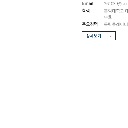
Email
261039@sdu.
학력
홍익대학교 
수료
주요경력
독립큐레이터
상세보기