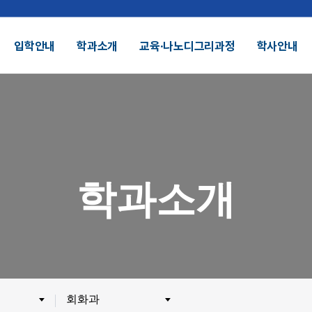
입학안내
학과소개
교육∙나노디그리과정
학사안내
결산공고 및 적립금 운용현황
기부금모금
DU 대학특성화
SDU 2025
학과소개
SDU AI
헌장
UI
대학정보공시
정보공개
전화번호안내
찾아오시는길
외 인증수상
광고자료실
군협력
제휴협력
회화과
시채용
비전임교원정시채용
비전임교원(연합대)
튜터채용