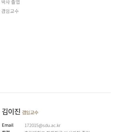
 박사 졸업
 겸임교수
김이진
겸임교수
Email
172015@sdu.ac.kr