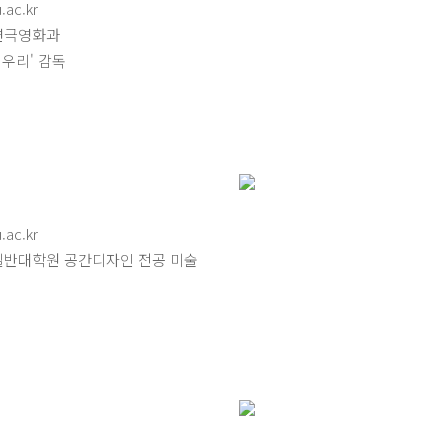
ac.kr
연극영화과
'테우리' 감독
ac.kr
일반대학원 공간디자인 전공 미술