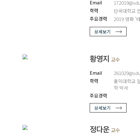
Email
172019@sdu.
학력
단국대학교 
주요경력
2019 영화 
상세보기
황영지
교수
Email
261029@sdu.
학력
홍익대학교 
학 박사
주요경력
상세보기
정다운
교수