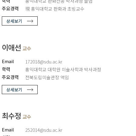
학력
홍익대학교 판화전공 박사과정 졸업
주요경력
現 홍익대학교 판화과 초빙교수
상세보기
이애선
교수
Email
172018@sdu.ac.kr
학력
홍익대학교 대학원 미술사학과 박사과정
주요경력
전북도립미술관장 역임
상세보기
최수정
교수
Email
252014@sdu.ac.kr