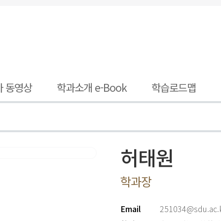
사 동영상
학과소개 e-Book
학습로드맵
허태원
학과장
Email
251034@sdu.ac.