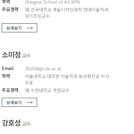
학력
Glasgow School of Art MFA
주요경력
現 건국대학교 예술디자인대학 현대미술학과
강의초빙교수
상세보기
소미정
교수
Email
261036@sdu.ac.kr
학력
서울대학교 대학원 미술학과 동양화전공 박사
수료
주요경력
現 수원대학교 객원교수
상세보기
강호성
교수