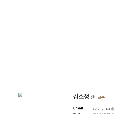
김소정
전임교수
Email
sojungmon@