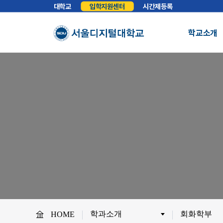
대학교
입학지원센터
시간제등록
학교소개
총장실
인사말
학교소개
학교법인
법인소개
예
About SDU
비전
교육이념
S
사이버대학의 중심
서울디지털대학교를 소개합니다.
WHY SDU
NO.1 SDU
대학정보
소개
조직도
SDU 사회공헌
사이버홍보실
보도기사
대
협력안내
산학협력
학
학과소개
회화학부
HOME
교원채용
전임교원정