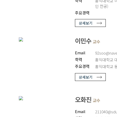
학력
홍익대학교 미술
인 전공)
주요경력
상세보기
이민수
교수
Email
92soo@nave
학력
홍익대학교 
주요경력
홍익대학교 
상세보기
오화진
교수
Email
211040@sdu.