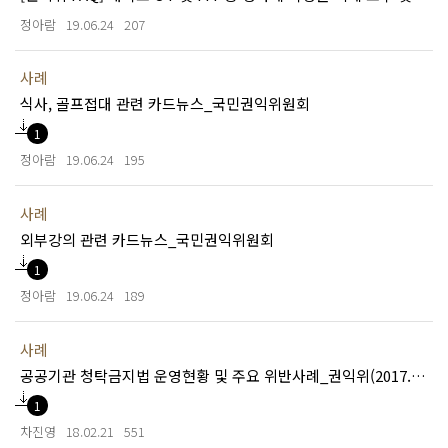
정아람
19.06.24
207
사례
식사, 골프접대 관련 카드뉴스_국민권익위원회
1
정아람
19.06.24
195
사례
외부강의 관련 카드뉴스_국민권익위원회
1
정아람
19.06.24
189
사례
공공기관 청탁금지법 운영현황 및 주요 위반사례_권익위(2017.04)
1
차진영
18.02.21
551