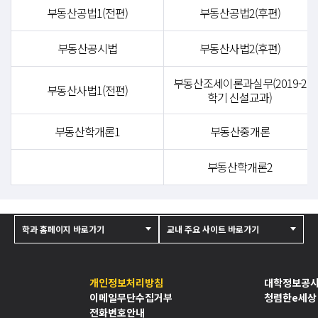
부동산공법1(전편)
부동산공법2(후편)
부동산공시법
부동산사법2(후편)
부동산조세이론과실무(2019-2
부동산사법1(전편)
학기 신설교과)
부동산학개론1
부동산중개론
부동산학개론2
학과 홈페이지 바로가기
교내 주요 사이트 바로가기
개인정보처리방침
대학정보공
이메일무단수집거부
청렴한e세상
전화번호안내