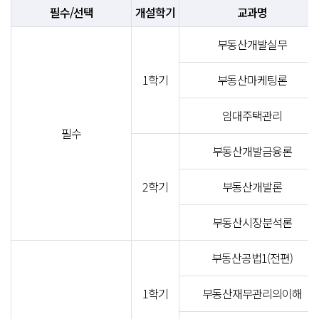
필수/선택
개설학기
교과명
부동산개발실무
1학기
부동산마케팅론
임대주택관리
필수
부동산개발금융론
2학기
부동산개발론
부동산시장분석론
부동산공법1(전편)
1학기
부동산재무관리의이해