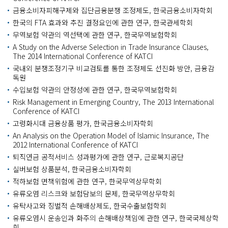
금융소비자피해구제와 집단금융분쟁 조정제도, 한국금융소비자학회
한국의 FTA 효과와 추진 결정요인에 관한 연구, 한국관세학회
무역보험 약관의 역선택에 관한 연구, 한국무역보험학회
A Study on the Adverse Selection in Trade Insurance Clauses,
The 2014 International Conference of KATCI
국내외 분쟁조정기구 비교검토를 통한 조정제도 선진화 방안, 금융감
독원
수입보험 약관의 안정성에 관한 연구, 한국무역보험학회
Risk Management in Emerging Country, The 2013 International
Conference of KATCI
고령화시대 금융상품 평가, 한국금융소비자학회
An Analysis on the Operation Model of Islamic Insurance, The
2012 International Conference of KATCI
퇴직연금 공적서비스 성과평가에 관한 연구, 근로복지공단
실버보험 상품분석, 한국금융소비자학회
적하보험 면책위험에 관한 연구, 한국무역상무학회
유류오염 리스크와 보험담보의 문제, 한국무역상무학회
유탁사고와 징벌적 손해배상제도, 한국수출보험학회
유류오염시 운송인과 화주의 손해배상책임에 관한 연구, 한국국제상학
회