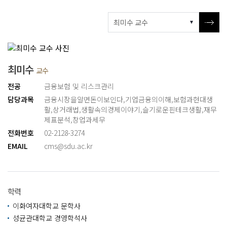
최미수
교수
전공
금융보험 및 리스크관리
담당과목
금융시장을알면돈이보인다
,
기업금융의이해
,
보험과현대생
활
,
상거래법
,
생활속의경제이야기
,
슬기로운핀테크생활
,
재무
제표분석
,
창업과세무
전화번호
02-2128-3274
EMAIL
cms@sdu.ac.kr
학력
이화여자대학교 문학사
성균관대학교 경영학석사