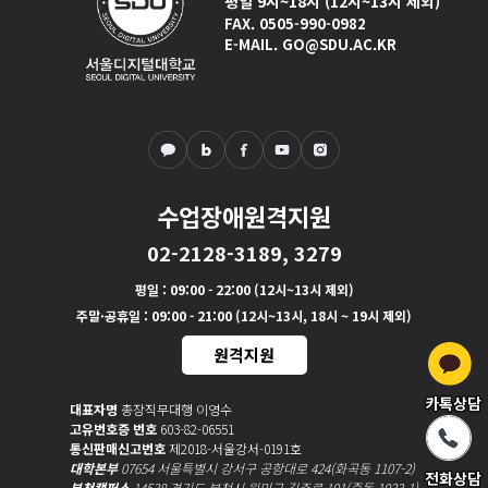
평일 9시~18시 (12시~13시 제외)
FAX. 0505-990-0982
E-MAIL. GO@SDU.AC.KR
수업장애원격지원
02-2128-3189, 3279
평일
: 09:00 - 22:00 (12시~13시 제외)
주말·공휴일
: 09:00 - 21:00 (12시~13시, 18시 ~ 19시 제외)
원격지원
카톡상담
대표자명
총장직무대행 이영수
고유번호증 번호
603-82-06551
통신판매신고번호
제2018-서울강서-0191호
대학본부
07654 서울특별시 강서구 공항대로 424(화곡동 1107-2)
전화상담
부천캠퍼스
14538 경기도 부천시 원미구 길주로 191(중동 1033-1)