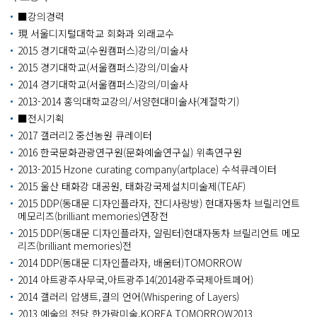
■강의경력
現 서울디지털대학교 회화과 외래교수
2015 경기대학교(수원캠퍼스)강의/미술사
2015 경기대학교(서울캠퍼스)강의/미술사
2014 경기대학교(서울캠퍼스)강의/미술사
2013-2014 홍익대학교강의/서양현대미술사(계절학기)
■전시기획
2017 갤러리2 중선농원 큐레이터
2016 한국문화관광연구원(문화예술연구실) 위촉연구원
2013-2015 Hzone curating company(artplace) 수석큐레이터
2015 울산 태화강 대공원, 태화강국제설치미술제(TEAF)
2015 DDP(동대문 디자인플라자, 잔디사랑방) 현대자동차 브릴리언트
메모리즈(brilliant memories)연장전
2015 DDP(동대문 디자인플라자, 알림터)현대자동차 브릴리언트 메모
리즈(brilliant memories)전
2014 DDP(동대문 디자인플라자, 배움터)TOMORROW
2014 아트광주사무국,아트광주14(2014광주국제아트페어)
2014 갤러리 압생트,결의 언어(Whispering of Layers)
2013 예술의 전당 한가람미술,KOREA TOMORROW2013