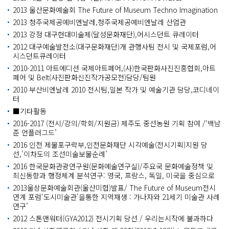
2013 울산문화예술회 The Future of Museum Techno Imagination
2013 청주국제공예비엔날레,청주국제공예비엔날레 산업관
2013 강정 대구현대미술제(달성문화재단),어시스던트 큐레이터
2012 대구예술발전소(대구문화재단)개 관행사팀 전시 및 국제포럼,어
시스던트큐레이터
2010-2011 아트에디션 국제아트페어,(사)한국판화사진진흥협회,아트
페어 및 Belt(사진판화신진작가공모전)담당/팀원
2010 부산비엔날레 2010 전시팀,일본 작가 및 예술기관 담당,코디네이
터
■기타활동
2016-2017 (전시/강의/학회/지원금) 제주도 중선농원 기획 참여 /‘백남
준 언플러그드’
2016 인천 제물포구락부,인천문화재단 시각예술(전시기획)지원 당
선,'이차도의 조선미술보물순례’
2016 한국문화관광연구원(문화예술연구실)/주요국 문화예술정책 및
최신동향과 행정체계 분석연구: 영국, 프랑스, 독일, 미국을 중심으로
2013울상문화예술회관(울산미협)발표/ The Future of Museum전시
연계 포럼‘도시미술관'을통한 지역재생 : 가나자와 21세기 미술관 사례
연구’
2012 스톤앤워터(GYA2012) 전시기획 당선 / 우리는시작에 불과하다