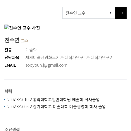
전수연
교수
전공
예술학
담당과목
세계미술관명화보기
,
현대작가연구1
,
현대작가연구2
EMAIL
sooyoun.j@gmail.com
학력
2007.3-2010.2 홍익대학교일반대학원 예술학 석사졸업
2002.3-2006.2 경기대학교 미술대학 미술경영학 학사 졸업
주요경력