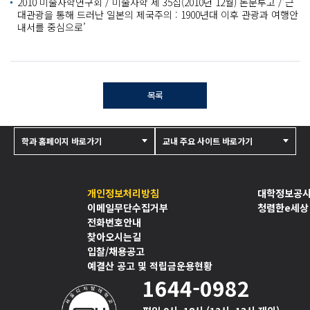
2010 미술사학연구회 / 미술사학 제 35집(2010년 12월) 논문투고 /‘근
대관광을 통해 드러난 일본의 제국주의 : 1900년대 이후 관광과 여행안
내서를 중심으로’
목록
학과 홈페이지 바로가기
교내 주요 사이트 바로가기
개인정보처리방침
대학정보공
이메일무단수집거부
청렴한e세상
전화번호안내
찾아오시는길
입찰/채용공고
예결산 공고 및 적립금운용현황
1644-0982