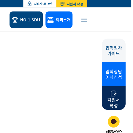
지원서 작성
지원자 로그인
NO.1 SDU
학과소개
입학절차
체험
위탁교육
가이드
형 소개
산업체위탁교육
 수업소개
군위탁교육
입학상담
 학업수기
예약신청
지원서
작성
카톡상담