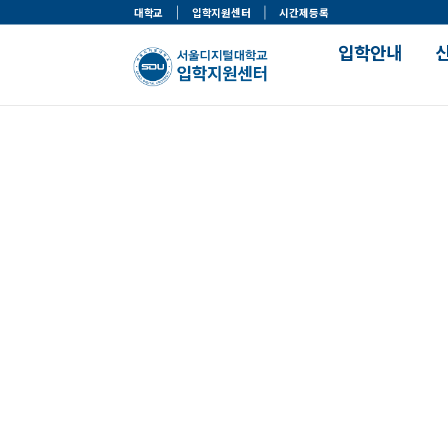
대학교
입학지원센터
시간제등록
입학안내
입학주요사항
맞춤정보 찾기
모집일정 및 선발기준
나의 학과 찾기
한눈에 보는 입학전형
나의 전형 찾기
입학절차
나의 장학 찾기
입학절차 가이드
나의 자격증 찾기
입학자료실
서류제출안내
입학이벤트
입학안내
대학 생활