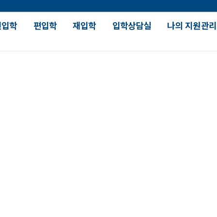
신입학
편입학
재입학
입학상담실
나의 지원관리
장학 및 대출안내
대학 생활
강의
입학장학
SDU 人 스토리
수업유
국가장학
대학원 진학현황
학과별
입학안내
학자금대출
대학생활가이드
재학생
장학수혜현황
SDU How 시리즈