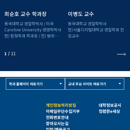
최순호 교수 학과장
이병도 교수
동국대학교 경찰학박사 / 미국
동국대학교 경찰학박사
Caroline University 경영학박사
현)서울디지털대학교 경찰학과 전
현) 탐정학과 학과장 / 전) 범죄교정
임교수
전공 전공주임교수
1
11
학과 홈페이지 바로가기
교내 주요 사이트 바로가기
개인정보처리방침
대학정보공시
이메일무단수집거부
청렴한e세상
전화번호안내
찾아오시는길
입찰/채용공고