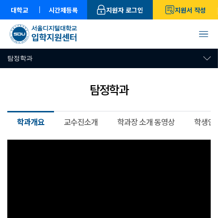
대학교
시간제등록
지원자 로그인
지원서 작성
탐정학과
탐정학과
학과개요
교수진소개
학과장 소개 동영상
학생인