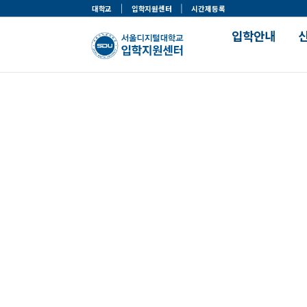
대학교
입학지원센터
시간제등록
입학안내
입학주요사항
맞춤정보 찾기
모집일정 및 선발기준
나의 학과 찾기
한눈에 보는 입학전형
나의 전형 찾기
입학절차
나의 장학 찾기
입학절차 가이드
나의 자격증 찾기
입학자료실
서류제출안내
입학이벤트
SDU 안내
로그인 센터