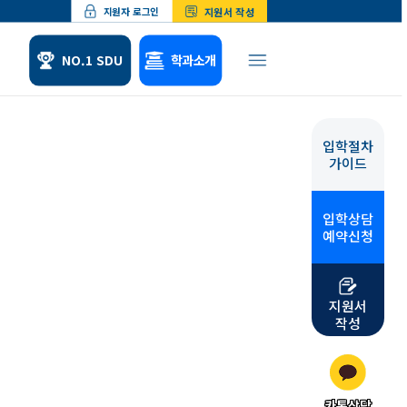
지원서 작성
지원자 로그인
NO.1 SDU
학과소개
입학절차
체험
위탁교육
가이드
형 소개
산업체위탁교육
 수업소개
군위탁교육
입학상담
 학업수기
예약신청
지원서
작성
카톡상담