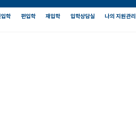
신입학
편입학
재입학
입학상담실
나의 지원관리
장학 및 대출안내
대학 생활
강의
입학장학
SDU 人 스토리
수업유
국가장학
대학원 진학현황
학과별
SDU 안내
학자금대출
대학생활가이드
재학생
장학수혜현황
SDU How 시리즈