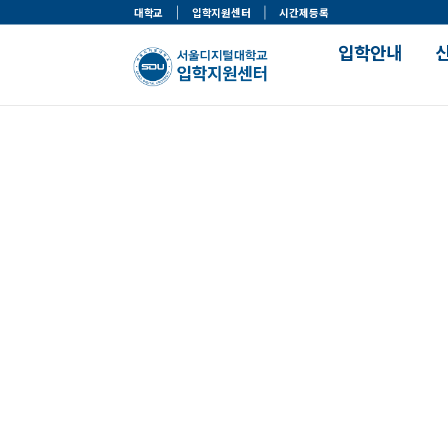
대학교
입학지원센터
시간제등록
입학안내
입학주요사항
맞춤정보 찾기
모집일정 및 선발기준
나의 학과 찾기
한눈에 보는 입학전형
나의 전형 찾기
입학절차
나의 장학 찾기
입학절차 가이드
나의 자격증 찾기
입학자료실
서류제출안내
입학이벤트
학과소개
안전시스템공학