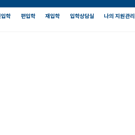
신입학
편입학
재입학
입학상담실
나의 지원관리
장학 및 대출안내
대학 생활
강의
입학장학
SDU 人 스토리
수업유
국가장학
대학원 진학현황
학과별
학자금대출
대학생활가이드
재학생
현대사회의 요구에 부응하는 능동적 건설인재 양성
장학수혜현황
SDU How 시리즈
부
건설시스템공학과