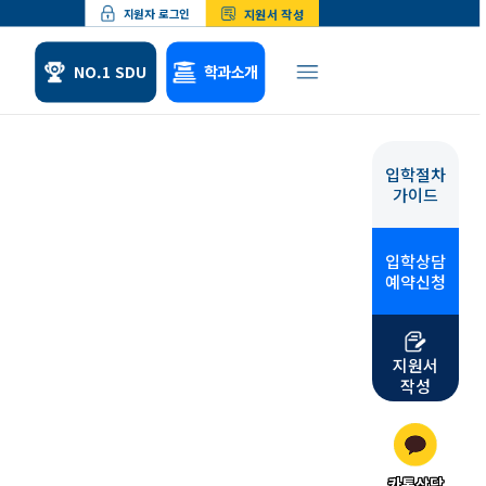
지원서 작성
지원자 로그인
NO.1 SDU
학과소개
입학절차
체험
위탁교육
가이드
형 소개
산업체위탁교육
 수업소개
군위탁교육
입학상담
 학업수기
예약신청
지원서
작성
카톡상담