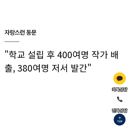
석사, 박사수료
『한국산문』발행인
현)서울디지털대학교 문예창작학
과 전임교수
1
6
자랑스런 동문
"학교 설립 후 400여명 작가 배
출, 380여명 저서 발간"
카톡상담
전화상담