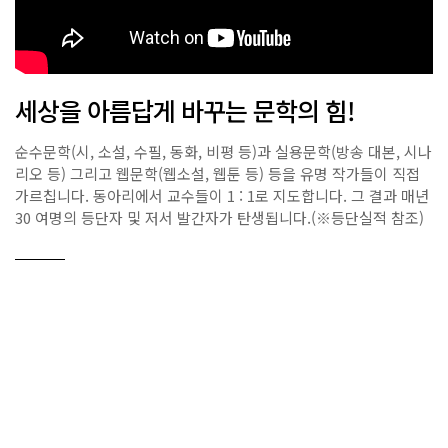
세상을 아름답게 바꾸는 문학의 힘!
순수문학(시, 소설, 수필, 동화, 비평 등)과 실용문학(방송 대본, 시나
리오 등) 그리고 웹문학(웹소설, 웹툰 등) 등을 유명 작가들이 직접
가르칩니다. 동아리에서 교수들이 1 : 1로 지도합니다. 그 결과 매년
30 여명의 등단자 및 저서 발간자가 탄생됩니다.(※등단실적 참조)
학과 사무실
writing@sdu.ac.kr
02-2128-3097