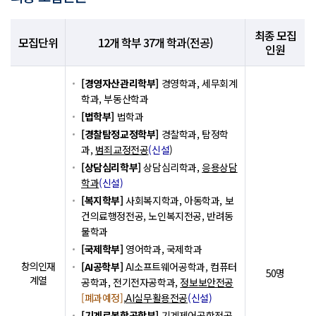
최종 모집
모집단위
12개 학부 37개 학과(전공)
인원
[경영자산관리학부]
경영학과, 세무회계
학과, 부동산학과
[법학부]
법학과
[경찰탐정교정학부]
경찰학과, 탐정학
과,
범죄교정전공
(신설
)
[상담심리학부]
상담심리학과,
응용상담
학과
(신설)
[복지학부]
사회복지학과, 아동학과, 보
건의료행정전공, 노인복지전공, 반려동
물학과
[국제학부]
영어학과, 국제학과
창의인재
[AI공학부]
AI소프트웨어공학과, 컴퓨터
50명
계열
공학과, 전기전자공학과,
정보보안전공
[폐과예정]
,
AI실무활용전공
(신설)
[기계로봇항공학부]
기계제어공학전공,