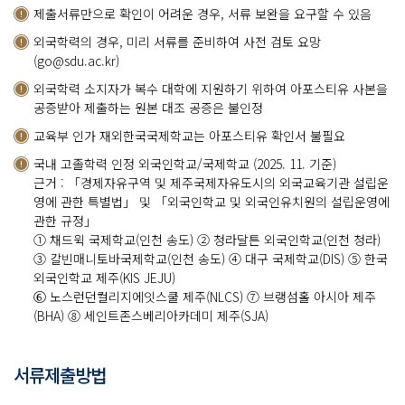
제출서류만으로 확인이 어려운 경우, 서류 보완을 요구할 수 있음
외국학력의 경우, 미리 서류를 준비하여 사전 검토 요망
(go@sdu.ac.kr)
외국학력 소지자가 복수 대학에 지원하기 위하여 아포스티유 사본을
공증받아 제출하는 원본 대조 공증은 불인정
교육부 인가 재외한국국제학교는 아포스티유 확인서 불필요
국내 고졸학력 인정 외국인학교/국제학교 (2025. 11. 기준)
근거 : 「경제자유구역 및 제주국제자유도시의 외국교육기관 설립운
영에 관한 특별법」 및 「외국인학교 및 외국인유치원의 설립운영에
관한 규정」
① 채드윅 국제학교(인천 송도) ② 청라달튼 외국인학교(인천 청라)
③ 칼빈매니토바국제학교(인천 송도) ④ 대구 국제학교(DIS) ⑤ 한국
외국인학교 제주(KIS JEJU)
⑥ 노스런던컬리지에잇스쿨 제주(NLCS) ⑦ 브랭섬홀 아시아 제주
(BHA) ⑧ 세인트존스베리아카데미 제주(SJA)
서류제출방법