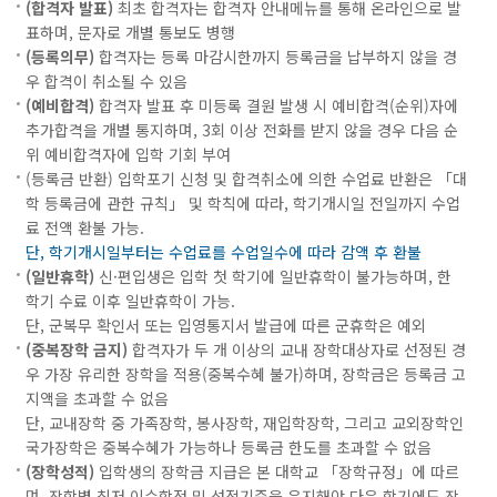
(합격자 발표)
최초 합격자는 합격자 안내메뉴를 통해 온라인으로 발
표하며, 문자로 개별 통보도 병행
(등록의무)
합격자는 등록 마감시한까지 등록금을 납부하지 않을 경
우 합격이 취소될 수 있음
(예비합격)
합격자 발표 후 미등록 결원 발생 시 예비합격(순위)자에
추가합격을 개별 통지하며, 3회 이상 전화를 받지 않을 경우 다음 순
위 예비합격자에 입학 기회 부여
(등록금 반환) 입학포기 신청 및 합격취소에 의한 수업료 반환은 「대
학 등록금에 관한 규칙」 및 학칙에 따라, 학기개시일 전일까지 수업
료 전액 환불 가능.
단, 학기개시일부터는 수업료를 수업일수에 따라 감액 후 환불
(일반휴학)
신·편입생은 입학 첫 학기에 일반휴학이 불가능하며, 한
학기 수료 이후 일반휴학이 가능.
단, 군복무 확인서 또는 입영통지서 발급에 따른 군휴학은 예외
(중복장학 금지)
합격자가 두 개 이상의 교내 장학대상자로 선정된 경
우 가장 유리한 장학을 적용(중복수혜 불가)하며, 장학금은 등록금 고
지액을 초과할 수 없음
단, 교내장학 중 가족장학, 봉사장학, 재입학장학, 그리고 교외장학인
국가장학은 중복수혜가 가능하나 등록금 한도를 초과할 수 없음
(장학성적)
입학생의 장학금 지급은 본 대학교 「장학규정」에 따르
며, 장학별 최저 이수학점 및 성적기준을 유지해야 다음 학기에도 장