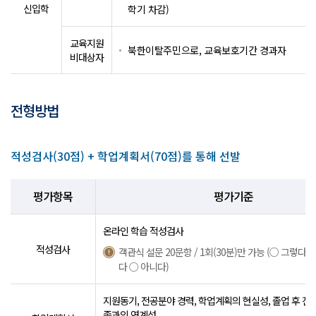
신입학
학기 차감)
교육지원
북한이탈주민으로, 교육보호기간 경과자
비대상자
전형방법
적성검사(30점) + 학업계획서(70점)를 통해 선발
평가항목
평가기준
온라인 학습 적성검사
적성검사
객관식 설문 20문항 / 1회(30분)만 가능 (○ 그렇다 
다 ○ 아니다)
지원동기, 전공분야 경력, 학업계획의 현실성, 졸업 후 진로
종과의 연계성