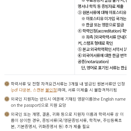
※ 수료증명서 발급 불가 시, 졸
명서나 학칙 등 증빙자료 제출
③ 원본서류에 대해 아포스티유(Apos
※ 아포스티유 미가입 국가는 원
※ 한글 또는 영문으로 발급
④ 학력인정(accreditation) 확
※ 좌측 [외국학력서류 안내]에 
커, 스탬프 형태로 확인
⑤ 본교 외국학력확인 서약서 1부
⑥ 외국어서류에 대한 한글 번역 
공증(notarization)
단, 영어로 표기된 서류는 한글 
학력서류 및 전형 자격요건서류는 3개월 내 발급된 원본서류만 인정
(pdf 다운본, 스캔본
불인정
)
하며, 서류 미제출 시 불합격처리됨
외국인 지원자는 반드시 여권에 기재된 영문이름(the English name
on the passport)으로 지원 요망
외국인 또는 개명, 결혼, 귀화 등으로 지원자 이름과 학력서류 상 이
름이 상이한 경우, 증빙서류(국/영문증빙서류, 학적부, 주민등록초
본, 기본증명서, 귀화증명서 등) 추가 제출 필요