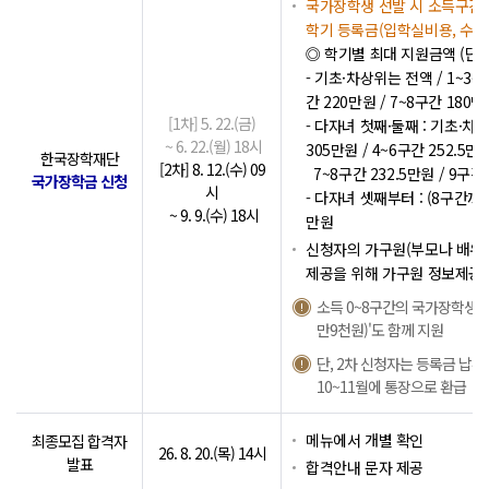
국가장학생 선발 시 소득구간(
학기 등록금(입학실비용, 수업
◎ 학기별 최대 지원금액 (단,
- 기초·차상위는 전액 / 1~3구간
간 220만원 / 7~8구간 180만
[1차] 5. 22.(금)
- 다자녀 첫째·둘째 : 기초·차상
~ 6. 22.(월) 18시
305만원 / 4~6구간 252.5만원
한국장학재단
[2차] 8. 12.(수) 09
7~8구간 232.5만원 / 9구간
국가장학금 신청
시
- 다자녀 셋째부터 : (8구간까지
~ 9. 9.(수) 18시
만원
신청자의 가구원(부모나 배우자
제공을 위해 가구원 정보제공 
소득 0~8구간의 국가장학생 선
만9천원)'도 함께 지원
단, 2차 신청자는 등록금 납부
10~11월에 통장으로 환급
메뉴에서 개별 확인
최종모집 합격자
26. 8. 20.(목) 14시
발표
합격안내 문자 제공