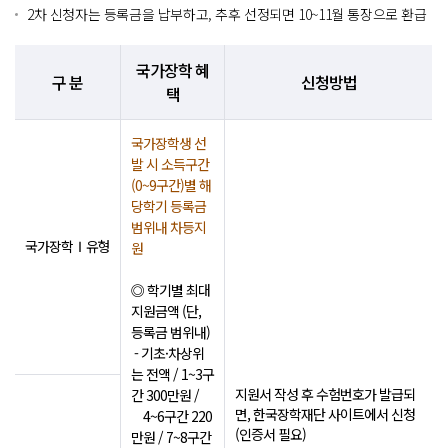
2차 신청자는 등록금을 납부하고, 추후 선정되면 10~11월 통장으로 환급
국가장학 혜
구 분
신청방법
택
국가장학생 선
발 시 소득구간
(0~9구간)별 해
당학기 등록금
범위내 차등지
국가장학Ⅰ유형
원
◎ 학기별 최대
지원금액 (단,
등록금 범위내)
- 기초·차상위
는 전액 / 1~3구
지원서 작성 후 수험번호가 발급되
간 300만원 /
면, 한국장학재단 사이트에서 신청
4~6구간 220
(인증서 필요)
만원 / 7~8구간