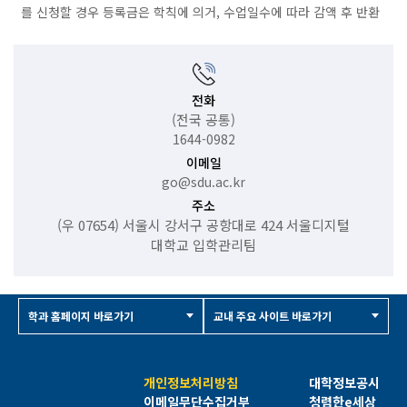
를 신청할 경우 등록금은 학칙에 의거, 수업일수에 따라 감액 후 반환
전화
(전국 공통)
1644-0982
이메일
go@sdu.ac.kr
주소
(우 07654) 서울시 강서구 공항대로 424 서울디지털
대학교 입학관리팀
학과 홈페이지 바로가기
교내 주요 사이트 바로가기
개인정보처리방침
대학정보공시
이메일무단수집거부
청렴한e세상