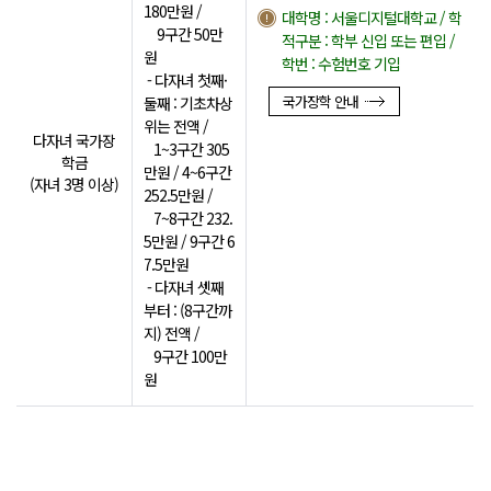
180만원 /
대학명 : 서울디지털대학교 / 학
9구간 50만
적구분 : 학부 신입 또는 편입 /
원
학번 : 수험번호 기입
- 다자녀 첫째·
국가장학 안내
둘째 : 기초차상
위는 전액 /
다자녀 국가장
1~3구간 305
학금
만원 / 4~6구간
(자녀 3명 이상)
252.5만원 /
7~8구간 232.
5만원 / 9구간 6
7.5만원
- 다자녀 셋째
부터 : (8구간까
지) 전액 /
9구간 100만
원