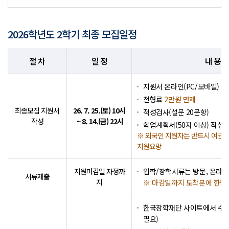
2026학년도 2학기 최종 모집일정
절 차
일 정
내 용
지원서 온라인(PC/모바일) 작
전형료
2만원 면제
최종모집 지원서
26. 7. 25.(토) 10시
적성검사(설문 20문항)
작성
~ 8. 14.(금) 22시
학업계획서(50자 이상) 작성
※ 외국인 지원자는 반드시 여권
지원요망
지원마감일 자정까
입학/장학서류는 방문, 온라인
서류제출
지
※ 마감일까지 도착분에 한함
한국장학재단 사이트에서 수
필요)