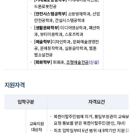
드론로봇전공
[안전시스템공학부]
소방방재학과, 산업
안전공학과, 건설시스템공학과
[생활문화학부]
미디어영상학과, 패션학
과, 뷰티미용학과, 스포츠학과
[예술학부]
디자인학과, 문화예술경영전
공, 문예창작학과, 실용음악학과, 웹툰
웹소설전공
[회화학부]
회화과,
조형예술전공
(신설)
지원자격
입학구분
자격요건
북한이탈주민법에 의거, 통일부장관의 교육보
요청 통보를 받은 북한이탈주민(본인, 자녀)
교육지원
대상자
최초 입학일부터 6년 범위 내 8학기만 지원 (기