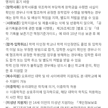
명까지 표기 바람
(장학서류)
장학서류를 위조하여 부당하게 장학금을 수령한 사실이
확인된 경우나 이에 협조하여 공정한 장학업무 수행을 방해하는 경우
에는 장학 취소 및 배상의 책임을 지며, 별도의 처벌을 받을 수 있음
(
서류보존)
입학지원서 및 제출서류는 삭제 및 반환하지 않으며, 「공
공기록물관리에 관한 법률 시행령」 제26조제1항 [별표 1] 및 「대
학 기록물 보존기간 책정기준가이드」에 따라 10년 이상 보관 후 폐
기
(합격·입학취소)
학력 미인정 학교나 학력 미인정연도 졸업 등 입학자
격 미달 또는 부정한 방법으로 합격, 입학한 사실이 확인된 경우나 이
에 협조하여 공정한 학생선발 업무를 방해하는 경우에는 입학한 후라
도 합격 또는 입학 취소 및 별도의 처벌을 받을 수 있음
학력 인정 여부가 불확실한 경우에는 반드시 출신 학교에 문의, 확인
한 후 지원할 것
(복수지원)
오프라인 대학 및 타 사이버대학 지원자도 본 대학교에 복
수 지원이 가능
(이중학적)
우리대학은 학칙에 의거, 이중학적 허용
※ 이중학적은 상호주의에 입각하므로, 해당 대학의 학칙도 허용하는
지 사전 확인 필요
(미성년 지원자)
만 14세 미만의 미성년 지원자는 「개인정보보호
법」 제22조의2에 의거, 입학자료실에 안내된 법정대리인 동의서(법