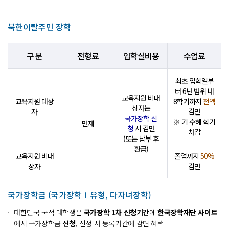
북한이탈주민 장학
구 분
전형료
입학실비용
수업료
최초 입학일부
터 6년 범위 내
교육지원 비대
교육지원 대상
8학기까지
전액
상자는
자
감면
국가장학 신
※ 기 수혜 학기
면제
청
시 감면
차감
(또는 납부 후
환급)
교육지원 비대
졸업까지
50%
상자
감면
국가장학금 (국가장학Ⅰ유형, 다자녀장학)
대한민국 국적 대학생은
국가장학 1차 신청기간
에
한국장학재단 사이트
에서 국가장학금
신청
, 선정 시 등록기간에 감면 혜택