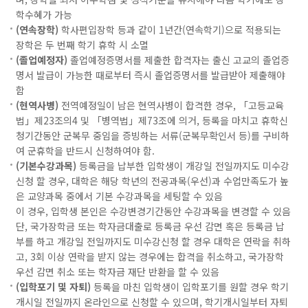
학수혜가 가능
(연속장학)
학사편입장학 등과 같이 1년간(연속학기)으로 적용되는
장학은 두 번째 학기 휴학 시 소멸
(졸업예정자)
졸업예정증명서를 제출한 합격자는 출신 고교의 졸업증
명서 발급이 가능한 때로부터 즉시 졸업증명서를 발급받아 제출해야
함
(현역사병)
전역예정일이 남은 현역사병이 합격한 경우, 「고등교육
법」제23조의4 및 「병역법」제73조에 의거, 등록을 마치고 휴학신
청기간동안 군복무 중임을 증빙하는 서류(군복무확인서 등)를 구비하
여 군휴학을 반드시 신청하여야 함.
(기본수강과목)
등록금을 납부한 입학생이 개강일 전일까지도 미수강
신청 할 경우, 대학은 해당 학년의 전공과목(우선)과 수업만족도가 높
은 교양과목 중에서 기본 수강과목을 세팅할 수 있음
이 경우, 입학생 본인은 수강변경기간동안 수강과목을 변경할 수 있음
단, 국가장학금 또는 학자금대출로 등록금 우선 감면 혹은 등록금 납
부를 하고 개강일 전일까지도 미수강신청 할 경우 대학은 연락을 취하
고, 3회 이상 연락을 받지 않는 경우에는 합격을 취소하고, 국가장학
우선 감면 취소 또는 학자금 재단 반환을 할 수 있음
(입학포기 및 자퇴)
등록을 마친 입학생이 입학포기를 원할 경우 학기
개시일 전일까지 온라인으로 신청할 수 있으며, 학기개시일부터 자퇴