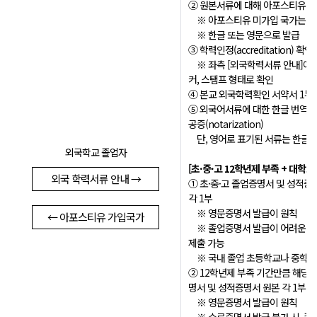
② 원본서류에 대해 아포스티유(Apos
※ 아포스티유 미가입 국가는 원
※ 한글 또는 영문으로 발급
③ 학력인정(accreditation) 확
※ 좌측 [외국학력서류 안내]에 
커, 스탬프 형태로 확인
④ 본교 외국학력확인 서약서 1부
⑤ 외국어서류에 대한 한글 번역 
공증(notarization)
단, 영어로 표기된 서류는 한글 
외국학교 졸업자
[초·중
·
고 12학년제 부족 + 대학교
외국 학력서류 안내 →
① 초·중·고 졸업증명서 및 성적증명서(of
각 1부
※ 영문증명서 발급이 원칙
← 아포스티유 가입국가
※ 졸업증명서 발급이 어려운 경
제출 가능
※ 국내 졸업 초등학교나 중학교
② 12학년제 부족 기간만큼 해당
명서 및 성적증명서 원본 각 1부
※ 영문증명서 발급이 원칙