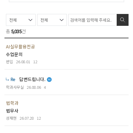
총
건
5,035
AI실무활용전공
수업문의
편입
26.08.01
12
답변드립니다.
학과사무실
26.08.06
4
법학과
법무사
성재현
26.07.28
12