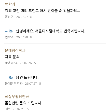
법학과
강의 교안 미리 프린트 해서 받아볼 순 없을까요...
홍성민
26.07.27
8
안녕하세요, 서울디지털대학교 법학과입니다.
법학과
26.07.28
8
문예창작학과
과목 문의
dbfl7654
26.07.26
5
답변 드립니다.
문예창작학과
26.07.27
5
AI실무활용전공
졸업관련 문의 드립니다.
김**
26.07.23
5