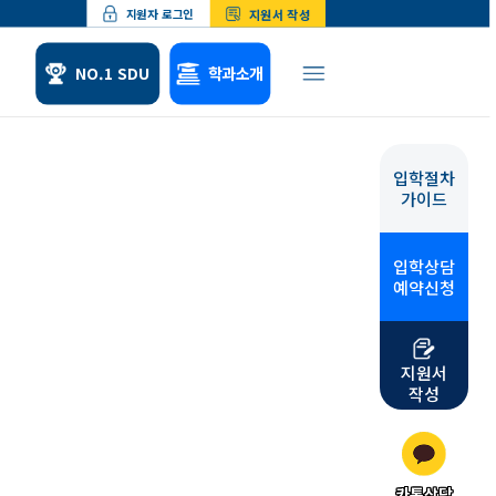
지원서 작성
지원자 로그인
NO.1 SDU
학과소개
입학절차
체험
위탁교육
가이드
형 소개
산업체위탁교육
 수업소개
군위탁교육
입학상담
 학업수기
예약신청
지원서
작성
카톡상담