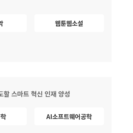
악
웹툰웹소설
선도할 스마트 혁신 인재 양성
공학
AI소프트웨어공학