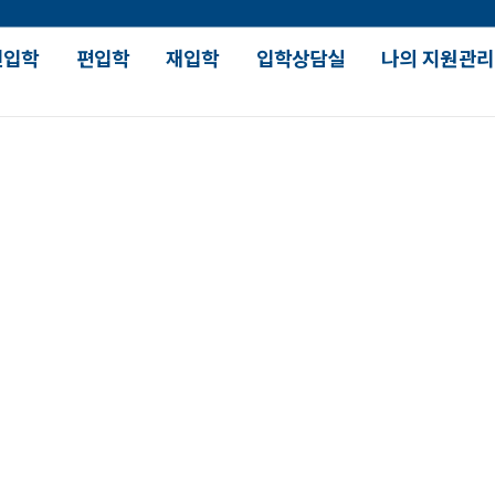
신입학
편입학
재입학
입학상담실
나의 지원관리
장학 및 대출안내
대학 생활
강의
입학장학
SDU 人 스토리
수업유
국가장학
대학원 진학현황
학과별
입학안내
학자금대출
대학생활가이드
재학생
장학수혜현황
SDU How 시리즈
나의 학과 찾기