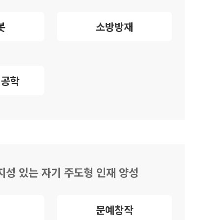
봇
소방방재
템공학
지성 있는 자기 주도형 인재 양성
문예창작