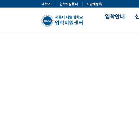
대학교
입학지원센터
시간제등록
입학안내
입학주요사항
맞춤정보 찾기
모집일정 및 선발기준
나의 학과 찾기
한눈에 보는 입학전형
나의 전형 찾기
입학절차
나의 장학 찾기
입학절차 가이드
나의 자격증 찾기
입학자료실
서류제출안내
입학이벤트
입학안내
맞춤정보 찾기