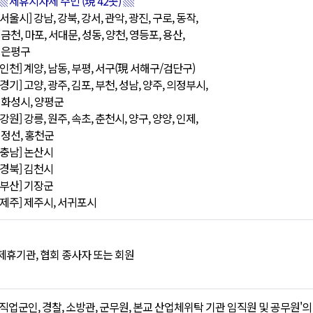
▒ 제휴지자체 주민 (
現 42
곳) ▒
[서울시] 강남, 강북, 강서, 관악, 광진, 구로, 동작,
금천
, 마포, 서대문, 성동, 양천, 영등포, 용산,
은평구
[인천] 계양, 남동, 부평, 서구(現 서해구/검단구)
[경기] 고양, 광주, 김포, 부천, 성남, 양주, 의정부시,
화성시, 양평군
[강원] 강릉, 원주, 속초, 춘천시, 양구, 양양, 인제,
정선, 홍천군
[충남] 논산시
[경북] 김천시
[부산] 기장군
[제주] 제주시, 서귀포시
제휴기관, 협회 종사자 또는 회원
'직업군인, 경찰, 소방관, 군무원, 본교 산업체위탁 기관 임직원 및 공무원'의