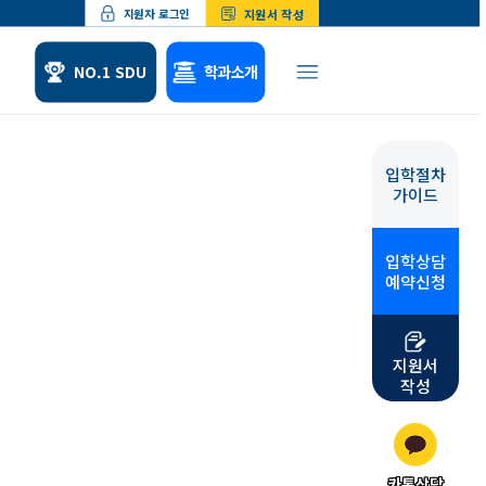
지원서 작성
지원자 로그인
NO.1 SDU
학과소개
입학절차
체험
위탁교육
가이드
형 소개
산업체위탁교육
 수업소개
군위탁교육
입학상담
 학업수기
예약신청
지원서
작성
카톡상담