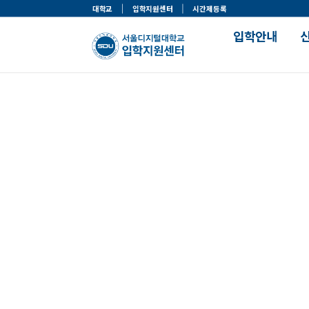
대학교
입학지원센터
시간제등록
입학안내
입학주요사항
맞춤정보 찾기
모집일정 및 선발기준
나의 학과 찾기
한눈에 보는 입학전형
나의 전형 찾기
입학절차
나의 장학 찾기
입학절차 가이드
나의 자격증 찾기
입학자료실
서류제출안내
입학이벤트
입학안내
장학 및 대출안내