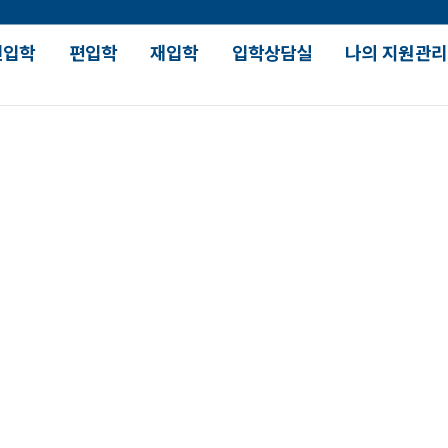
신입학
편입학
재입학
입학상담실
나의 지원관리
장학 및 대출안내
대학 생활
강의
입학장학
SDU 人 스토리
수업유
국가장학
대학원 진학현황
학과별
입학안내
학자금대출
대학생활가이드
재학생
장학수혜현황
SDU How 시리즈
입학장학