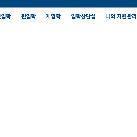
신입학
편입학
재입학
입학상담실
나의 지원관리
장학 및 대출안내
대학 생활
강의
입학장학
SDU 人 스토리
수업유
국가장학
대학원 진학현황
학과별
입학안내
학자금대출
대학생활가이드
재학생
장학수혜현황
SDU How 시리즈