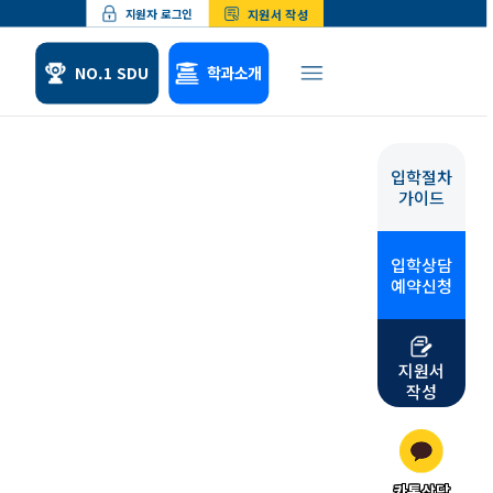
지원서 작성
지원자 로그인
NO.1 SDU
학과소개
입학절차
체험
위탁교육
가이드
형 소개
산업체위탁교육
 수업소개
군위탁교육
입학상담
 학업수기
예약신청
지원서
작성
카톡상담