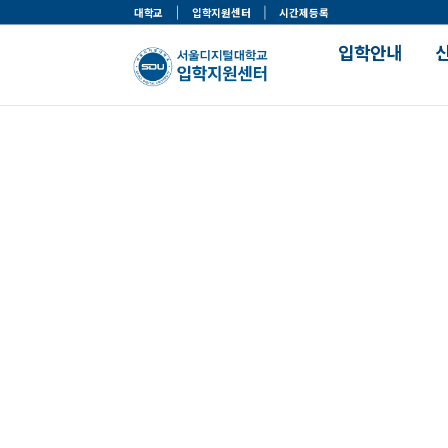
대학교
입학지원센터
시간제등록
입학안내
입학주요사항
맞춤정보 찾기
모집일정 및 선발기준
나의 학과 찾기
한눈에 보는 입학전형
나의 전형 찾기
입학절차
나의 장학 찾기
입학절차 가이드
나의 자격증 찾기
입학자료실
서류제출안내
입학이벤트
입학안내
위탁교육