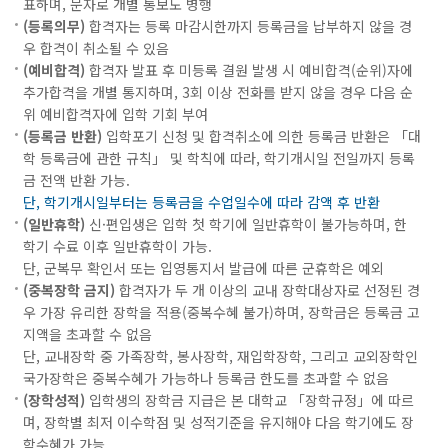
표하며, 문자로 개별 통보도 병행
(등록의무)
합격자는 등록 마감시한까지 등록금을 납부하지 않을 경
우 합격이 취소될 수 있음
(예비합격)
합격자 발표 후 미등록 결원 발생 시 예비합격(순위)자에
추가합격을 개별 통지하며, 3회 이상 전화를 받지 않을 경우 다음 순
위 예비합격자에 입학 기회 부여
(등록금 반환)
입학포기 신청 및 합격취소에 의한 등록금 반환은 「대
학 등록금에 관한 규칙」 및 학칙에 따라, 학기개시일 전일까지 등록
금 전액 반환 가능.
단, 학기개시일부터는 등록금을 수업일수에 따라 감액 후 반환
(일반휴학)
신·편입생은 입학 첫 학기에 일반휴학이 불가능하며, 한
학기 수료 이후 일반휴학이 가능.
단, 군복무 확인서 또는 입영통지서 발급에 따른 군휴학은 예외
(중복장학 금지)
합격자가 두 개 이상의 교내 장학대상자로 선정된 경
우 가장 유리한 장학을 적용(중복수혜 불가)하며, 장학금은 등록금 고
지액을 초과할 수 없음
단, 교내장학 중 가족장학, 봉사장학, 재입학장학, 그리고 교외장학인
국가장학은 중복수혜가 가능하나 등록금 한도를 초과할 수 없음
(장학성적)
입학생의 장학금 지급은 본 대학교 「장학규정」에 따르
며, 장학별 최저 이수학점 및 성적기준을 유지해야 다음 학기에도 장
학수혜가 가능