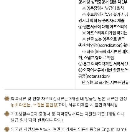
명서 및 성적증명서 원본 각 1부
※ 영문증명서 발급이 원칙
※ 수료증명서 발급 불가 시, 졸
명서나 학칙 등 증빙자료 제출
③ 원본서류에 대해 아포스티유(Apos
※ 아포스티유 미가입 국가는 원
※ 한글 또는 영문으로 발급
④ 학력인정(accreditation) 확
※ 좌측 [외국학력서류 안내]에 
커, 스탬프 형태로 확인
⑤ 본교 외국학력확인 서약서 1부
⑥ 외국어서류에 대한 한글 번역 
공증(notarization)
단, 영어로 표기된 서류는 한글 
학력서류 및 전형 자격요건서류는 3개월 내 발급된 원본 서류만 인정
(pdf 다운본, 스캔본
불인정
)
하며, 서류 미제출 시 불합격처리됨
기초생활수급자 증명서 등 자격증빙서류는 지원일 기준 1개월 이내
발급 원칙(자격 변동여부 확인)
외국인 지원자는 반드시 여권에 기재된 영문이름(the English name