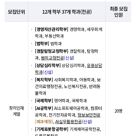
최종 모집
모집단위
12개 학부 37개 학과(전공)
인원
[경영자산관리학부]
경영학과, 세무회계
학과, 부동산학과
[법학부]
법학과
[경찰탐정교정학부]
경찰학과, 탐정학
과,
범죄교정전공
(신설
)
[상담심리학부]
상담심리학과,
응용상담
학과
(신설)
[복지학부]
사회복지학과, 아동학과, 보
건의료행정전공, 노인복지전공, 반려동
물학과
[국제학부]
영어학과, 국제학과
창의인재
[AI공학부]
AI소프트웨어공학과, 컴퓨터
20명
계열
공학과, 전기전자공학과,
정보보안전공
[폐과예정]
,
AI실무활용전공
(신설)
[기계로봇항공학부]
기계제어공학전공,
드론로봇전공