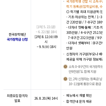
국가장학생 선발 시 소득구간(
학기 등록금(입학실비용, 수업
◎ 학기별 최대 지원금액 (단,
- 기초·차상위는 전액 / 1~3구간
간 220만원 / 7~8구간 180만
[1차] 5. 22.(금)
- 다자녀 첫째·둘째 : 기초·차상
~ 6. 22.(월) 18시
305만원 / 4~6구간 252.5만원
한국장학재단
[2차] 8. 12.(수) 09
7~8구간 232.5만원 / 9구간
국가장학금 신청
시
- 다자녀 셋째부터 : (8구간까지
~ 9. 9.(수) 18시
만원
신청자의 가구원(부모나 배우자
제공을 위해 가구원 정보제공 
소득 0~8구간의 국가장학생 선
만9천원)'도 함께 지원
단, 2차 신청자는 등록금 납부
10~11월에 통장으로 환급
메뉴에서 개별 확인
최종모집 합격자
26. 8. 20.(목) 14시
발표
합격안내 문자 제공