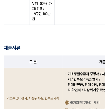
부터 : (8구간까
지) 전액 /
9구간 100만
원
제출서류
구 분
제출
기초생활수급자 증명서 / 차
서 / 한부모가족증명서 /
장애인연금, 장애수당, 장애아
자 확인서 / 차상위계층 확인서
기초수급대상자, 차상위계층, 한부모가족
출가(出家)자녀는 제외