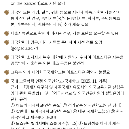
on the passport)으로 지원 요망
외국인 또는 개명, 결혼, 귀화 등으로 지원자 이름과 학력서류 상 이
름이 상이한 경우, 증빙서류(국/영문증빙서류, 학적부, 주민등록초
본, 기본증명서, 귀화증명서 등) 추가 제출 필요
제출서류만으로 확인이 어려운 경우, 서류 보완을 요구할 수 있음
외국학력의 경우, 미리 서류를 준비하여 사전 검토 요망
(go@sdu.ac.kr)
외국학력 소지자가 복수 대학에 지원하기 위하여 아포스티유 사본을
공증받아 제출하는 원본 대조 공증은 불인정
교육부 인가 재외한국국제학교는 아포스티유 확인서 불필요
국내 고졸학력 인정 외국인학교/국제학교 (2025. 11. 기준)
근거 : 「경제자유구역 및 제주국제자유도시의 외국교육기관 설립운
영에 관한 특별법」 및 「외국인학교 및 외국인유치원의 설립운영에
관한 규정」
① 채드윅 국제학교(인천 송도) ② 청라달튼 외국인학교(인천 청라)
③ 칼빈매니토바국제학교(인천 송도) ④ 대구 국제학교(DIS) ⑤ 한국
외국인학교 제주(KIS JEJU)
⑥ 노스런던컬리지에잇스쿨 제주(NLCS) ⑦ 브랭섬홀 아시아 제주