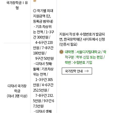
원
국가장학금Ⅰ유
형
◎ 학기별 최대
지원금액 (단,
등록금 범위내)
- 기초·차상위
는 전액 / 1~3구
지원서 작성 후 수험번호가 발급되
간 300만원 /
면, 한국장학재단 사이트에서 신청
4~6구간 220
(인증서 필요)
만원 / 7~8구간
대학명 : 서울디지털대학교 / 학
180만원 /
적구분 : 학부 신입 또는 편입 /
9구간 50만원
학번 : 수험번호 기입
- 다자녀 첫째·
둘째 : 기초차상
국가장학 안내
위는 전액 /
1~3구간 305
만원 / 4~6구간
다자녀 국가장
252.5만원 /
학금
7~8구간 232.
(자녀 3명 이상)
5만원 / 9구간 6
7.5만원
- 다자녀 셋째