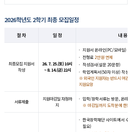
2026학년도 2학기 최종 모집일정
절 차
일 정
내 용
지원서 온라인(PC/모바일) 작
전형료
2만원 면제
최종모집 지원서
26. 7. 25.(토) 10시
적성검사(설문 20문항)
작성
~ 8. 14.(금) 22시
학업계획서(50자 이상) 작성
※ 외국인 지원자는 반드시 여권
지원요망
지원마감일 자정까
입학/장학서류는 방문, 온라인
서류제출
지
※ 마감일까지 도착분에 한함
한국장학재단 사이트에서 수
필요)