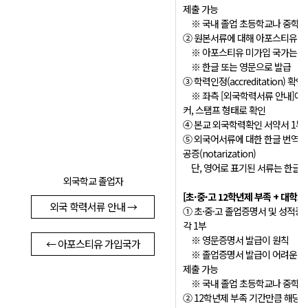
제출 가능
※ 국내 졸업 초등학교나 중학교
② 원본서류에 대해 아포스티유(Apos
※ 아포스티유 미가입 국가는 원
※ 한글 또는 영문으로 발급
③ 학력인정(accreditation) 확
※ 좌측 [외국학력서류 안내]에 
커, 스탬프 형태로 확인
④ 본교 외국학력확인 서약서 1부
⑤ 외국어서류에 대한 한글 번역 
공증(notarization)
단, 영어로 표기된 서류는 한글 
외국학교 졸업자
[초·중
·
고 12학년제 부족 + 대학교
외국 학력서류 안내 →
① 초·중·고 졸업증명서 및 성적증명서(of
각 1부
※ 영문증명서 발급이 원칙
← 아포스티유 가입국가
※ 졸업증명서 발급이 어려운 경
제출 가능
※ 국내 졸업 초등학교나 중학교
② 12학년제 부족 기간만큼 해당