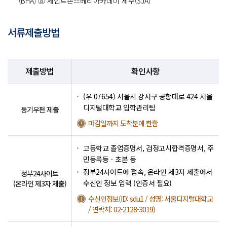
(BHA) ⑧ 세인트존스베리아카데미 제주(SJA)
서류제출방법
제출방법
확인사항
(우 07654) 서울시 강서구 공항대로 424 서울
디지털대학교 입학관리팀
등기우편 제출
마감일까지 도착분에 한함
고등학교 졸업증명서, 검정고시합격증명서, 주
민등록등ㆍ초본 등
정부24사이트에 접속, 온라인 제3자 제출에서
정부24사이트
수신인 정보 입력 (인증서 필요)
(온라인 제3자 제출)
수신인정보(ID: sdu1 / 성명: 서울디지털대학교
/ 연락처: 02-2128-3019)