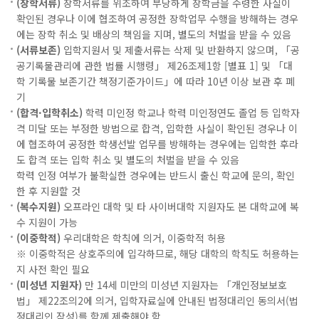
(장학서류)
장학서류를 위조하여 부당하게 장학금을 수령한 사실이
확인된 경우나 이에 협조하여 공정한 장학업무 수행을 방해하는 경우
에는 장학 취소 및 배상의 책임을 지며, 별도의 처벌을 받을 수 있음
(서류보존)
입학지원서 및 제출서류는 삭제 및 반환하지 않으며, 「공
공기록물관리에 관한 법률 시행령」 제26조제1항 [별표 1] 및 「대
학 기록물 보존기간 책정기준가이드」에 따라 10년 이상 보관 후 폐
기
(합격·입학취소)
학력 미인정 학교나 학력 미인정연도 졸업 등 입학자
격 미달 또는 부정한 방법으로 합격, 입학한 사실이 확인된 경우나 이
에 협조하여 공정한 학생선발 업무를 방해하는 경우에는 입학한 후라
도 합격 또는 입학 취소 및 별도의 처벌을 받을 수 있음
학력 인정 여부가 불확실한 경우에는 반드시 출신 학교에 문의, 확인
한 후 지원할 것
(복수지원)
오프라인 대학 및 타 사이버대학 지원자도 본 대학교에 복
수 지원이 가능
(이중학적)
우리대학은 학칙에 의거, 이중학적 허용
※ 이중학적은 상호주의에 입각하므로, 해당 대학의 학칙도 허용하는
지 사전 확인 필요
(미성년 지원자)
만 14세 미만의 미성년 지원자는 「개인정보보호
법」 제22조의2에 의거, 입학자료실에 안내된 법정대리인 동의서(법
정대리인 작성)를 함께 제출해야 함