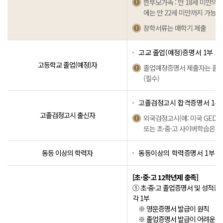
한부모가족 : 만 18세 미만의
에는 만 22세 미만까지 가능)
장학서류는 매학기 제출
고교 졸업(예정)증명서 1부
고등학교 졸업(예정)자
졸업예정증명서 제출자는 졸업
(필수)
고졸검정고시 합격증명서 1부
고졸검정고시 출신자
외국검정고시(예: 미국 GED,
또는 초·중·고 사이버학습은 
동등 이상의 학력자
동등이상의 학력증명서 1부
[초·중·고 12학년제 충족]
① 초·중·고 졸업증명서 및 성적증명서(of
각 1부
※ 영문증명서 발급이 원칙
※ 졸업증명서 발급이 어려운 경