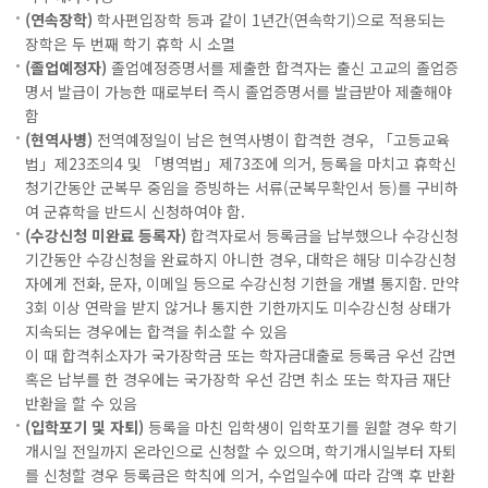
(연속장학)
학사편입장학 등과 같이 1년간(연속학기)으로 적용되는
장학은 두 번째 학기 휴학 시 소멸
(졸업예정자)
졸업예정증명서를 제출한 합격자는 출신 고교의 졸업증
명서 발급이 가능한 때로부터 즉시 졸업증명서를 발급받아 제출해야
함
(현역사병)
전역예정일이 남은 현역사병이 합격한 경우, 「고등교육
법」제23조의4 및 「병역법」제73조에 의거, 등록을 마치고 휴학신
청기간동안 군복무 중임을 증빙하는 서류(군복무확인서 등)를 구비하
여 군휴학을 반드시 신청하여야 함.
(수강신청 미완료 등록자)
합격자로서 등록금을 납부했으나 수강신청
기간동안 수강신청을 완료하지 아니한 경우, 대학은 해당 미수강신청
자에게 전화, 문자, 이메일 등으로 수강신청 기한을 개별 통지함. 만약
3회 이상 연락을 받지 않거나 통지한 기한까지도 미수강신청 상태가
지속되는 경우에는 합격을 취소할 수 있음
이 때 합격취소자가 국가장학금 또는 학자금대출로 등록금 우선 감면
혹은 납부를 한 경우에는 국가장학 우선 감면 취소 또는 학자금 재단
반환을 할 수 있음
(입학포기 및 자퇴)
등록을 마친 입학생이 입학포기를 원할 경우 학기
개시일 전일까지 온라인으로 신청할 수 있으며, 학기개시일부터 자퇴
를 신청할 경우 등록금은 학칙에 의거, 수업일수에 따라 감액 후 반환