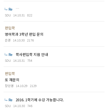
학점은행제로 인정받은 학점이 70학점 이상이면 지원 가능!
SDU
14.10.31
822
편입학
영어학과 3학년 편입 문의
은경
14.10.30
2176
학사편입학 지원 안내
SDU
14.10.31
754
편입학
또 재문의
장민영
14.10.29
2129
2016. 1학기에 수강 가능합니다.
SDU
14.10.30
746