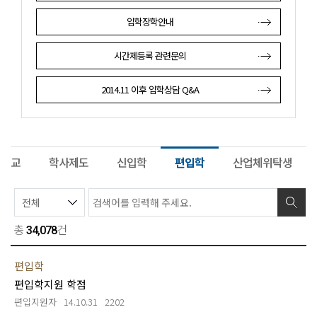
입학장학안내
시간제등록 관련문의
2014.11 이후 입학상담 Q&A
학교
학사제도
신입학
편입학
산업체위탁생
총
건
34,078
편입학
편입학지원 학점
편입지원자
14.10.31
2202