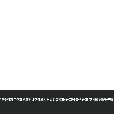
무단수집거부
전화번호안내
찾아오시는길
입찰/채용공고
예결산 공고 및 적립금운용현