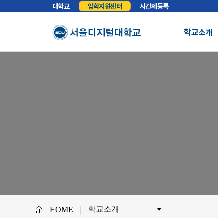
대학교
입학지원센터
시간제등록
학교소개
총장실
인사말
학교소개
학교법인
법인소개
예
About SDU
비전
교육이념
S
사이버대학의 중심
서울디지털대학교를 소개합니다.
WHY SDU
NO.1 SDU
대학정보
소개
조직도
SDU 사회공헌
사이버홍보실
보도기사
대
협력안내
산학협력
학
학교소개
HOME
교원채용
전임교원정