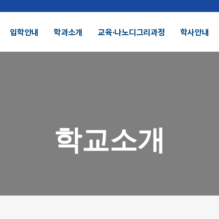
입학안내
학과소개
교육∙나노디그리과정
학사안내
결산공고 및 적립금 운용현황
기부금모금
DU 대학특성화
SDU 2025
학교소개
SDU AI
헌장
UI
대학정보공시
정보공개
전화번호안내
찾아오시는길
외 인증수상
광고자료실
군협력
제휴협력
시채용
비전임교원정시채용
비전임교원(연합대)
튜터채용