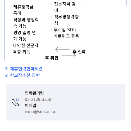
후 진학
전문지식 겸
제휴장학금
비
특혜
직무경쟁력향
직장과 병행학
상
습 가능
후취업 SDU
병영 입영 연
네트워크 활용
기 가능
다양한 전문자
후 진학
격증 취득
후 취업
후 취업
※ 제휴협력협약체결
※ 학교장추천 입학
입학관리팀
02-2128-3250
이메일
exco@sdu.ac.kr