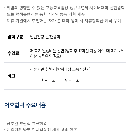
취업과 병행할 수 있는 고등교육법상 정규 4년제 사이버대학 신편입학
또는 학점은행제를 통한 시간제등록 기회 제공
제휴 기관에서 추천하는 자가 본 대학 입학 시 제휴장학금 혜택 부여
입학구분
일반전형 신/편입학
매 학기 일정비율 감면 (입학 후 12학점 이상 이수, 매 학기 2.5
수업료
이상 성적유지 필요)
제휴기관 추천서 [학위과정 교육추천서]
비고
한글
워드
제휴협력 주요내용
상호간 포괄적 교류협력
제휴기관 방문 입시설명회 개최 상호 협조