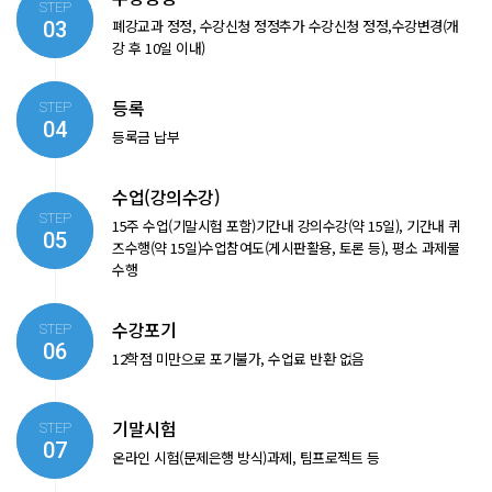
STEP
폐강교과 정정, 수강신청 정정
추가 수강신청 정정,수강변경(개
03
강 후 10일 이내)
등록
STEP
04
등록금 납부
수업(강의수강)
STEP
15주 수업(기말시험 포함)
기간내 강의수강(약 15일), 기간내 퀴
05
즈수행(약 15일)
수업참여도(게시판활용, 토론 등), 평소 과제물
수행
수강포기
STEP
06
12학점 미만으로 포기불가, 수업료 반환 없음
기말시험
STEP
07
온라인 시험(문제은행 방식)
과제, 팀프로젝트 등