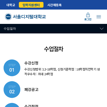
대학교
입학지원센터
시간제등록
로그인
수업절차
수업절차
수업절차 안내
수강신청
STEP
수강신청범위 :12~18학점, 신청기준학점 : 18학점
직전학기 성
01
적우수자 : 최대 24학점
STEP
폐강공고
02
수강정정