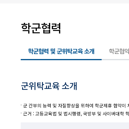
입찰/채용공고
학군협력
학군협력 및 군위탁교육 소개
학군협약
군위탁교육 소개
학군협력 및 군위탁교육 소개
군 간부의 능력 및 자질향상을 위하여 학군제휴 협약이
근거 : 고등교육법 및 법시행령, 국방부 및 사이버대학 학군