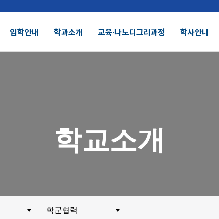
입학안내
학과소개
교육∙나노디그리과정
학사안내
결산공고 및 적립금 운용현황
기부금모금
DU 대학특성화
SDU 2025
학교소개
SDU AI
헌장
UI
대학정보공시
정보공개
전화번호안내
찾아오시는길
외 인증수상
광고자료실
군협력
제휴협력
학군협력
시채용
비전임교원정시채용
비전임교원(연합대)
튜터채용