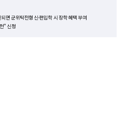
인되면 군위탁전형 신·편입학 시 장학 혜택 부여
천" 신청