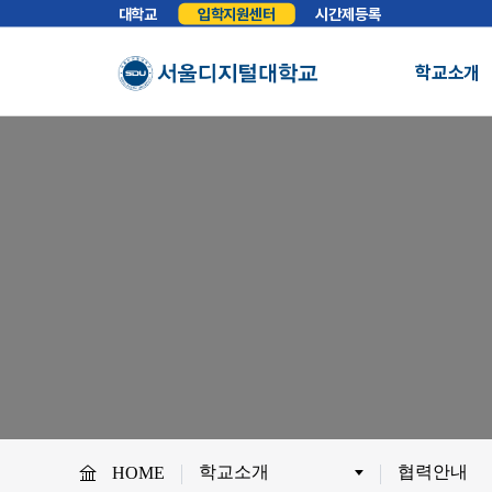
대학교
입학지원센터
시간제등록
학교소개
총장실
인사말
학교소개
학교법인
법인소개
예
About SDU
비전
교육이념
S
사이버대학의 중심
서울디지털대학교를 소개합니다.
WHY SDU
NO.1 SDU
대학정보
소개
조직도
SDU 사회공헌
사이버홍보실
보도기사
대
협력안내
산학협력
학
학교소개
협력안내
HOME
교원채용
전임교원정