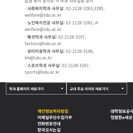
발급 등의 문의는 각 학과 사무실로 문의
성
-
사회복지학과 사무실:
02-2128-3283,3285,
됩
welfare@sdu.ac.kr
니
-
노인복지전공 사무실:
02-2128-3282, A-
다:
welfare@sdu.ac.kr
노
인
-
패션학과 사무실:
02-2128-3197,
복
fashion@sdu.ac.kr
지
-
뷰티미용학과 사무실:
02-2128-3196,
론
bh@sdu.ac.kr
(사
-
스포츠학과 사무실:
02-2128-3297,
회
sports@sdu.ac.kr
복
지
학
학과 홈페이지 바로가기
교내 주요 사이트 바로가기
과),
노
년
개인정보처리방침
대학정보공
학
이메일무단수집거부
청렴한e세상
(노
전화번호안내
인
찾아오시는길