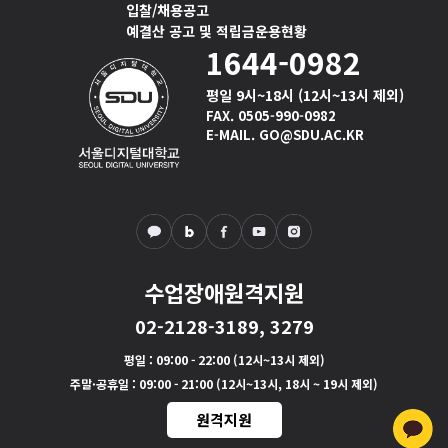
복
입찰/채용공고
지
예결산 공고 및 적립금운용현황
전
1644-0982
공),
시
평일 9시~18시 (12시~13시 제외)
니
FAX. 0505-990-0982
E-MAIL. GO@SDU.AC.KR
어
뷰
티
케
어
(뷰
티
수업장애원격지원
미
용
02-2128-3189, 3279
학
과),
평일
: 09:00 - 22:00 (12시~13시 제외)
시
주말·공휴일
: 09:00 - 21:00 (12시~13시, 18시 ~ 19시 제외)
니
원격지원
어
스