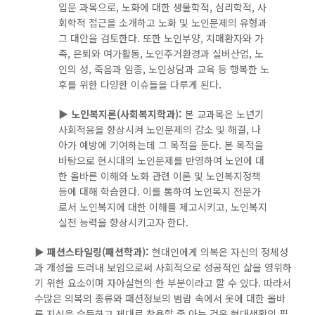
입문 과목으로, 노화에 대한 생물학적, 심리학적, 사
성
회학적 접근을 소개하고 노화 및 노인문제의 유형과
과
그 대안을 검토한다. 또한 노인부양, 치매환자와 가
정
족, 은퇴와 여가활동, 노인주거환경과 실버산업, 노
은
인의 성, 죽음과 임종, 노인상담과 교육 등 행복한 노
'액
후를 위한 다양한 이슈들을 다루게 된다.
티
브
▶
노인복지론(사회복지학과):
본 교과목은 노년기
시
사회적응을 향상시켜 노인문제의 감소 및 해결, 나
니
아가 예방에 기여하는데 그 목적을 둔다. 본 목적을
어
바탕으로 현시대의 노인문제를 반영하여 노인에 대
라
한 올바른 이해와 노화 관련 이론 및 노인복지정책
이
등에 대해 학습한다. 이를 통하여 노인복지 전문가
프
로서 노인복지에 대한 이해를 제고시키고, 노인복지
스
실천 능력을 향상시키고자 한다.
타
일
▶
패션스타일링(패션학과):
현대인에게 의복은 자신의 정체성
에
과 개성을 드러내 보임으로써 사회적으로 성공적인 삶을 영위하
맞
기 위한 요소이며 자아실현의 한 부분이라고 할 수 있다. 따라서
는
수많은 의복의 종류와 패션정보의 범람 속에서 옷에 대한 올바
복
른 지식을 습득하고 제대로 착용할 줄 아는 것은 현대생활의 필