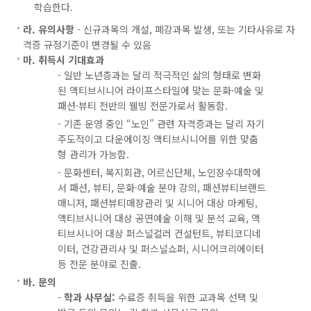
학습한다.
성
을
라. 유의사항
- 신규과목의 개설, 폐강과목 발생, 또는 기타사유로 자
목
격증 규정기준이 변경될 수 있음
표
마. 취득시 기대효과
로
- 일반 노년층과는 달리 적극적인 삶의 형태로 변화
하
된 액티브시니어 라이프스타일에 맞는 문화·예술 및
며,
패션·뷰티 전반의 웰빙 전문가로서 활동함.
다
- 기존 운영 중인 “노인” 관련 자격증과는 달리 자기
음
주도적이고 다운에이징 액티브시니어를 위한 맞춤
과
형 관리가 가능함.
같
- 문화센터, 복지회관, 어르신단체, 노인장수대학에
은
서 패션, 뷰티, 문화·예술 분야 강의, 패션뷰티브랜드
5
매니저, 패션뷰티매장관리 및 시니어 대상 마케팅,
개
액티브시니어 대상 공연예술 이해 및 분석 교육, 액
교
티브시니어 대상 퍼스널컬러 컨설턴트, 뷰티코디네
과
이터, 건강관리사 및 퍼스널쇼퍼, 시니어크리에이터
목
등 전문 분야로 진출.
으
바. 문의
로
-
학과 사무실:
수료증 취득을 위한 교과목 선택 및
구