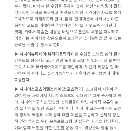
지
수가 됐다. 따라서 본 수업을 통하여 첫째, 패션스타일링에 관한
·
기본적인 지식을 습득하고 이것을 다양한 시각적인 자료를 통해
헬
구체적으로 이해하도록 한다. 둘째, 현대패션에 나타나는 다문
스
화적인 코드를 이해하며 감성적인 감각을 키우도록 강제한다.
케
셋째, 위에서 학습한 내용을 바탕으로 본인의 체형을 파악하고
어
어울리는 이미지를 찾음으로써 효과적인 스타일링을 할 수 있는
및
능력을 갖출 수 있도록 한다.
패
션
▶
시니어뷰티케어(뷰티미용학과):
본 수업은 노년층 삶의 질과
·
만족도를 향상시키고, 건강한 노후를 보낼 수 있는 대응 솔루션
뷰
으로 시니어 뷰티케어가이드를 제안하며, 노년기 특성을 잘 파
티
악하여 체계적이고 실천가능하면서 지속적인 관리방법에 대해
전
학습한다.
반
▶
시니어스포츠와헬스케어(스포츠학과):
초고령화 사회에 진
의
입한 한국 사회에서 시니어스포츠의 필요성은 크게 증가하고 있
웰
다. 시니어스포츠는 단순한 신체활동이 아닌 사회적 교류와 삶
빙
의 질 향상을 위한 중요한 수단이다. 이에 이 교과목에서는 노인
전
의 생리적 특징과 노화 등에 대한 이론을 학습하고 신체적·정신
문
적 건강 증진을 위한 운동프로그램 및 실무적 지식을 함양한다.
가'
이와 함께 노인을 위한 안전한 운동 지도, 영양관리 방법 등도
양