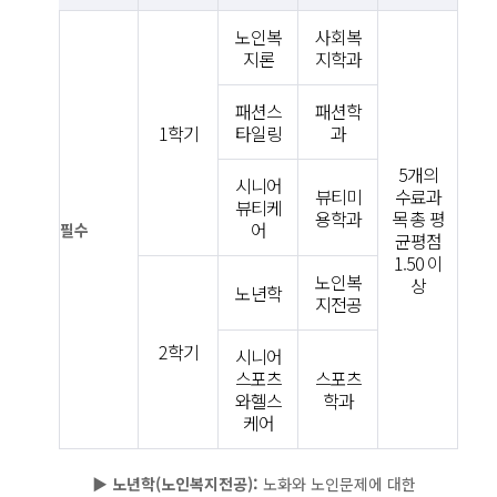
양
성
노인복
사회복
과
지론
지학과
정
개
패션스
패션학
요
1학기
타일링
과
도
상
5개의
시니어
뷰티미
수료과
세
뷰티케
용학과
목 총 평
설
어
필수
균평점
명:
1.50 이
액
노인복
상
노년학
티
지전공
브
시
2학기
시니어
니
스포츠
스포츠
어
와헬스
학과
전
케어
문
가
▶
노년학(노인복지전공):
노화와 노인문제에 대한
양