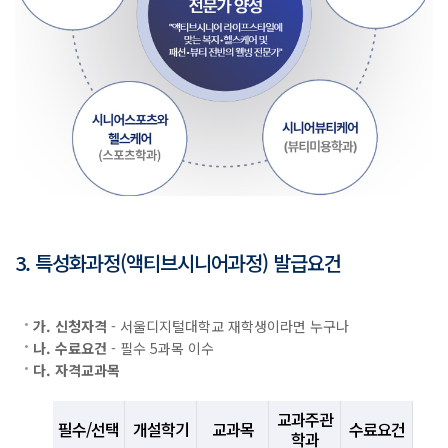
액
3. 특성화과정(액티브시니어과정) 발급요건
티
브
시
가. 신청자격
- 서울디지털대학교 재학생이라면 누구나
니
나. 수료요건
- 필수 5과목 이수
어
다. 자격교과목
전
문
교과주관
가
필수/선택
개설학기
교과목
수료요건
학과