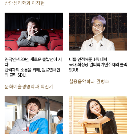
상담심리학과 이창현
연극인생 30년, 새로운 출발선에 서
나를 인정해준 1등 대학
다!
국내 최정상 멀티악기연주자의 클릭
관객과의 소통을 위해, 원로연극인
SDU!
의 클릭 SDU!
실용음악학과 권병호
문화예술경영학과 백진기