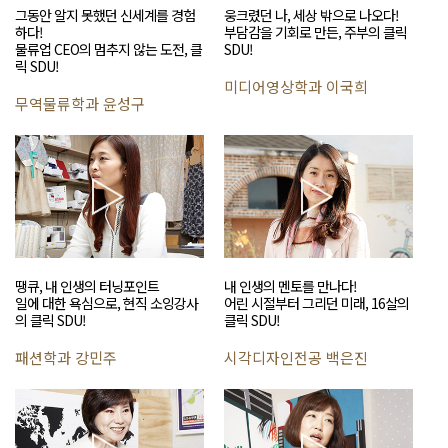
그동안 알지 못했던 신세계를 경험
웅크렸던 나, 세상 밖으로 나오다!
하다!
부담감을 기회로 만든, 주부의 클릭
물류업 CEO의 멈추지 않는 도전, 클
SDU!
릭 SDU!
미디어영상학과 이국희
무역물류학과 윤성구
땡큐, 내 인생의 터닝포인트
내 인생의 멘토를 만나다!
일에 대한 욕심으로, 현직 소잉강사
어린 시절부터 그리던 미래, 16살의
의 클릭 SDU!
클릭 SDU!
패션학과 강민주
시각디자인전공 백은진