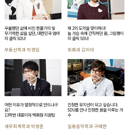
우울했던 삶에 비친 한줄기의 빛
제 2의 도약을 맞이하다!
무기력한 삶을 살던, 대한민국 엄마
늘 가슴 속에 간직하던 꿈, 그림쟁이
의 클릭 SDU!
의 클릭 SDU!
부동산학과 박경임
회화과 김미아
어떤 이유가 열정적으로 만드냐구
진정한 뮤지션이 되고 싶습니다.
요?
SDU를 만나 진정한 꿈을 이루는 가
13학번 대표이자 백화점 지원팀
수
세무회계학과 박영준
실용음악학과 구태한