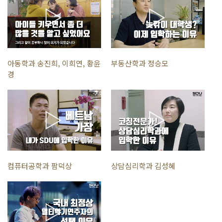
아동학과 송진희, 이희연, 황윤
부동산학과 정승모
경
컴퓨터공학과 팜덕상
상담심리학과 김성혜