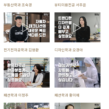
부동산학과 조숙경
뷰티미용전공 서주윤
전기전자공학과 김영환
디자인학과 오경아
패션학과 이정주
패션학과 황미애