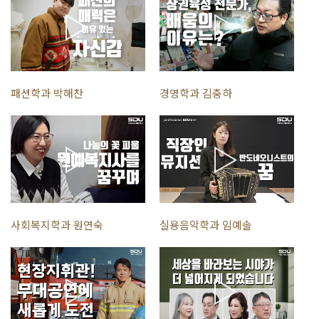
패션학과 박해찬
경영학과 김충하
사회복지학과 원연숙
실용음악학과 임예솔