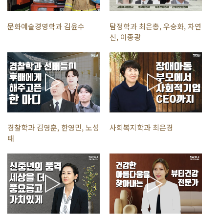
문화예술경영학과 김윤수
탐정학과 최은총, 우승화, 차연
신, 이종광
경찰학과 김영훈, 한영민, 노성
사회복지학과 최은경
태