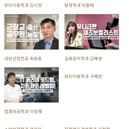
좋은 미래가 보여질 것이고.
뷰티미용학과 김시현
탐정학과 박훈태
이론과 실무를 겸비하신 최고의 교수님들과 최신 디자인 트렌드를 발
빠르게 적용한 교육 시스템이라고 자신 있게 말씀 드릴 수 있고요.
여기에 서울디지털대학교가 좋은 반려자가 될 수 있을 것이라고 생각이
듭니다.
비전공자와 직업이나 학벌, 또 연령 등에 주저하지 마시고 훌륭한 선택의
결단을 내리시기를 희망합니다.
모든 분들이 일단 한 번 시작해보시면은 저처럼 좋은 성과를 이룰 수 있을
것 같습니다.
국방산업전공 옥용표
실용음악학과 김혜영
나 이창현에게
나 백은진에게
서울디지털대학교는
뷰티미용학과 구혜현
서울디지털대학교는
Killing two birds with one stone
내 인생에
제 2의 꿈의 도약을 위한
터닝포인트다
서울디지털대학교
컴퓨터공학과 이창재