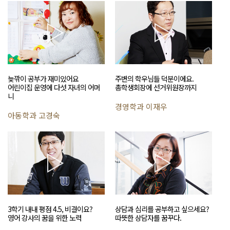
늦깎이 공부가 재미있어요
주변의 학우님들 덕분이에요.
어린이집 운영에 다섯 자녀의 어머
총학생회장에 선거위원장까지
니
경영학과 이재우
아동학과 고경숙
3학기 내내 평점 4.5, 비결이요?
상담과 심리를 공부하고 싶으세요?
영어 강사의 꿈을 위한 노력
따뜻한 상담자를 꿈꾸다.