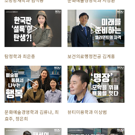
소방방재학과 엄석용
문화예술경영학과 서정환
탐정학과 최은총
보건의료행정전공 김계홍
문화예술경영학과 김류나, 최
뷰티미용학과 이상범
효주, 정은희