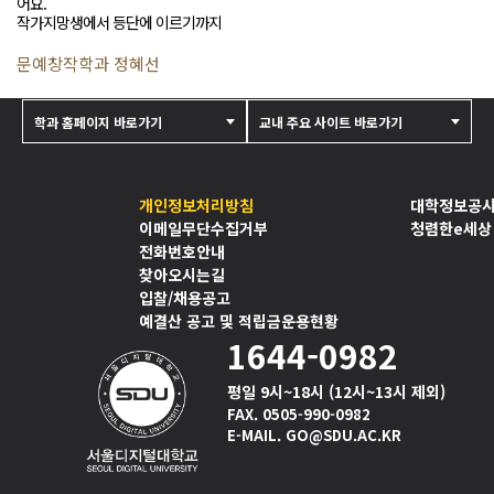
어요.
작가지망생에서 등단에 이르기까지
문예창작학과 정혜선
학과 홈페이지 바로가기
교내 주요 사이트 바로가기
개인정보처리방침
대학정보공
이메일무단수집거부
청렴한e세상
전화번호안내
찾아오시는길
입찰/채용공고
예결산 공고 및 적립금운용현황
1644-0982
평일 9시~18시 (12시~13시 제외)
FAX. 0505-990-0982
E-MAIL. GO@SDU.AC.KR