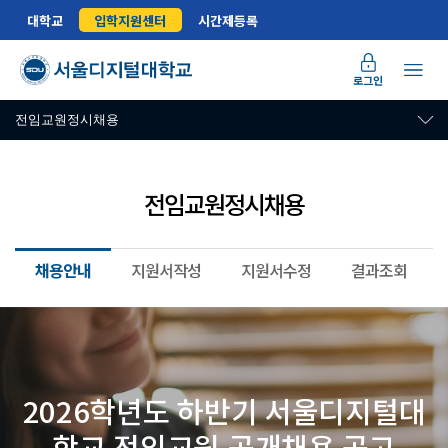
대학교
입학지원센터
시간제등록
로그인
전임교원정시채용
전임교원정시채용
채용안내
지원서작성
지원서수정
결과조회
전임교원 공개채용 공고 상세 안내
2026학년도 하반기 서울디지털대
학교 전임교원 공개채용 공고