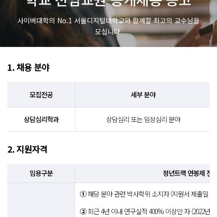
사이버대학의 No.1 서울디지털대학교와 함께할 최고의 교수님을
모십니다.
1. 채용 분야
모집전공
세부 분야
상담심리학과
상담심리 또는 임상심리 분야
2. 지원자격
임용구분
정년트랙 연봉제 전임
①
해당 분야 관련 박사학위 소지자 (지원서 제출일 기
②
최근 4년 이내 연구실적 400% 이상인 자 (2022년 3