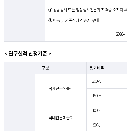
①
상담심리 또는 임상심리전문가 자격증 소지자 우대
②
아동 및 가족상담 전공자 우대
2026년 9
< 연구실적 산정기준 >
구분
평가비율
200%
국제전문학술지
150%
100%
국내전문학술지
50%