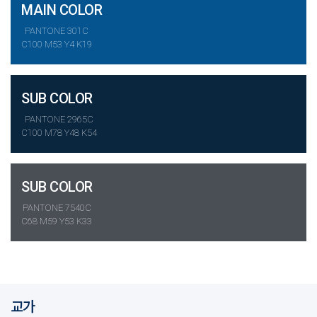
MAIN COLOR
PANTONE 301C
C100 M53 Y4 K19
SUB COLOR
PANTONE 2965C
C100 M78 Y48 K54
SUB COLOR
PANTONE 7540C
C68 M59 Y53 K33
교가