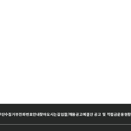
무단수집거부
전화번호안내
찾아오시는길
입찰/채용공고
예결산 공고 및 적립금운용현