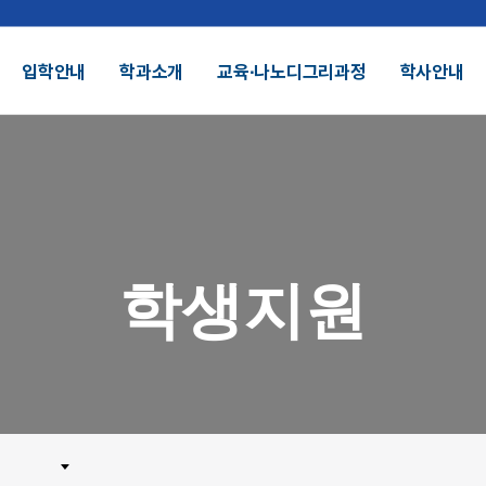
입학안내
학과소개
교육∙나노디그리과정
학사안내
결산공고 및 적립금 운용현황
기부금모금
DU 대학특성화
SDU 2025
학생지원
SDU AI
헌장
UI
대학정보공시
정보공개
전화번호안내
찾아오시는길
외 인증수상
광고자료실
군협력
제휴협력
시채용
비전임교원정시채용
비전임교원(연합대)
튜터채용