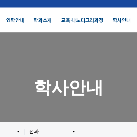
입학안내
학과소개
교육∙나노디그리과정
학사안내
결산공고 및 적립금 운용현황
기부금모금
DU 대학특성화
SDU 2025
학사안내
SDU AI
헌장
UI
대학정보공시
정보공개
전화번호안내
찾아오시는길
외 인증수상
광고자료실
군협력
제휴협력
전과
시채용
비전임교원정시채용
비전임교원(연합대)
튜터채용