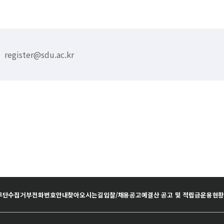
register@sdu.ac.kr
무단수집거부
전화번호안내
찾아오시는길
입찰/채용공고
예결산 공고 및 적립금운용현