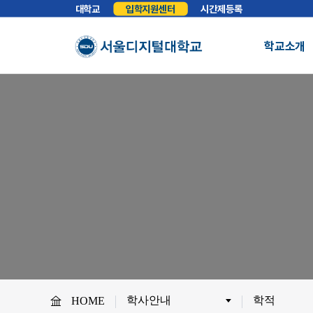
대학교
입학지원센터
시간제등록
학교소개
총장실
인사말
학교소개
학교법인
법인소개
예
About SDU
비전
교육이념
S
사이버대학의 중심
서울디지털대학교를 소개합니다.
WHY SDU
NO.1 SDU
대학정보
소개
조직도
SDU 사회공헌
사이버홍보실
보도기사
대
협력안내
산학협력
학
학사안내
학적
HOME
교원채용
전임교원정