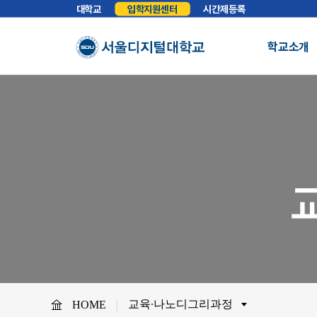
대학교
입학지원센터
시간제등록
학교소개
총장실
인사말
학교소개
학교법인
법인소개
예
About SDU
비전
교육이념
S
사이버대학의 중심
서울디지털대학교를 소개합니다.
WHY SDU
NO.1 SDU
대학정보
소개
조직도
SDU 사회공헌
사이버홍보실
보도기사
대
협력안내
산학협력
학
교육∙나노디그리과정
HOME
교원채용
전임교원정