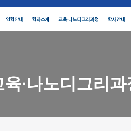
입학안내
학과소개
교육∙나노디그리과정
학사안내
결산공고 및 적립금 운용현황
기부금모금
DU 대학특성화
SDU 2025
교육∙나노디그리과
SDU AI
헌장
UI
대학정보공시
정보공개
전화번호안내
찾아오시는길
외 인증수상
광고자료실
군협력
제휴협력
시채용
비전임교원정시채용
비전임교원(연합대)
튜터채용