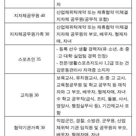
자
산업체위탁계약 또는 제휴협약 미체결
지자체공무원
40
지자체 공무원(공무직 포함)
산업체위탁계약 또는 제휴협약 미체결
지자체공무원가족
30
지자체 공무원의 부모, 배우자, 형제자
매, 자녀
-
등록 선수 생활 경력자(유·소년, 초·중
·고·대학·실업팀 경력 인정)
스포츠인
35
-
전문/생활스포츠지도사 1,2급 또는 건
강운동관리사 자격증 소지자
보육교사, 유치원교사, 초·중·고 교사,
교육청공무원 및 학교 공무직 등 재직
자와 그 부모, 배우자, 형제자매, 자녀
교직원
30
※
학교 공무직(급식, 조리, 돌봄, 사서,
영양사, 행정실무사 등), 기간제교사 포
함
직업군인, 경찰, 소방관, 군무원, 산업
협약기관가족
30
체위탁 기관 임직원 및 공무원의 부모,
배우자, 형제자매, 자녀