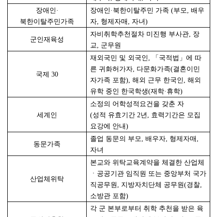
장애인·
장애인·북한이탈주민 가족 (부모, 배우
북한이탈주민가족
자, 형제자매, 자녀)
자비취학추천절차 미진행 부사관, 장
군인재육성
교, 군무원
재외국민 및 외국인, 「국적법」에 따
른 귀화허가자, 다문화가족(결혼이민
국제
30
자가족 포함), 해외 근무 한국인, 해외
유학 중인 한국학생(재학·휴학)
소정의 어학성적요건을 갖춘 자
세계인
(
성적 유효기간 2년, 효력기간은 모집
요강에 안내)
졸업 동문의 부모, 배우자, 형제자매,
동문가족
자녀
본교와 위탁교육계약을 체결한 산업체
ㆍ공공기관 임직원 또는 중앙부처 국가
산업체위탁
직공무원, 지방자치단체 공무원(경찰,
소방관 포함)
각 군 본부로부터 취학 추천을 받은 육