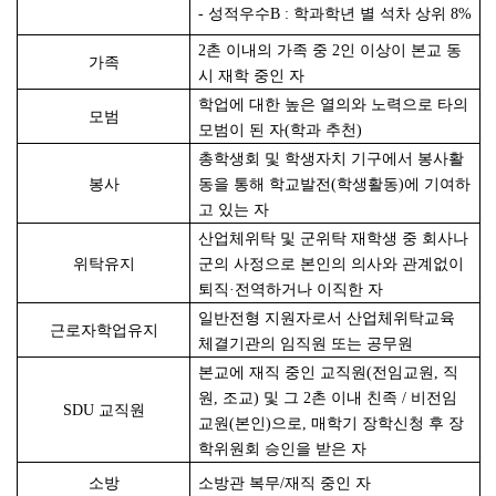
-
성적우수B : 학과학년 별 석차 상위 8%
2촌 이내의 가족 중 2인 이상이 본교 동
가족
시 재학 중인 자
학업에 대한 높은 열의와 노력으로 타의
모범
모범이 된 자(학과 추천)
총학생회 및 학생자치 기구에서 봉사활
봉사
동을 통해 학교발전(학생활동)에 기여하
고 있는 자
산업체위탁 및 군위탁 재학생 중 회사나
위탁유지
군의 사정으로 본인의 의사와 관계없이
퇴직·전역하거나 이직한 자
일반전형 지원자로서 산업체위탁교육
근로자학업유지
체결기관의 임직원 또는 공무원
본교에 재직 중인 교직원(전임교원, 직
원, 조교) 및 그 2촌 이내 친족 / 비전임
SDU
교직원
교원(본인)으로, 매학기 장학신청 후 장
학위원회 승인을 받은 자
소방
소방관 복무/재직 중인 자