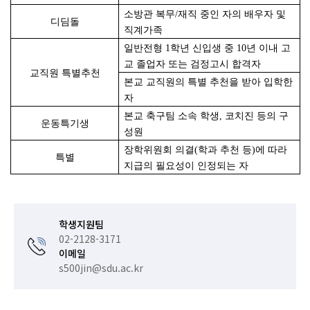
소방관 복무/재직 중인 자의 배우자 및
디딤돌
직계가족
일반전형 1학년 신입생 중 10년 이내 고
교 졸업자 또는 검정고시 합격자
교직원 특별추천
본교 교직원의 특별 추천을 받아 입학한
자
본교 축구팀 소속 학생, 코치진 등의 구
운동특기생
성원
장학위원회 의결(학과 추천 등)에 따라
특별
지급의 필요성이 인정되는 자
학생지원팀
02-2128-3171
이메일
s500jin@sdu.ac.kr