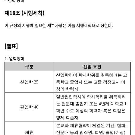
성적 장학
제18조 (시행세칙)
이 규정의 시행에 필요한 세부사항은 이를 시행세칙으로 정한다.
[별표]
1. 입학장학
구분
선발 요건
신입학하여 학사학위를 취득하려는 고
신입학
25
등학교 졸업자 또는 고졸 검정고시 이
상의 학력자
일반편입학하여 학사학위를 취득하려
는 전문대 졸업자 또는
4
년제 대학교
1
편입학
40
학년 수료 이상의 학력자 혹은 학점은
행제 학습자
본교와 제휴협약이 체결된 기관, 협회,
제휴
전문대 등의 임직원, 회원, 졸업(예정)