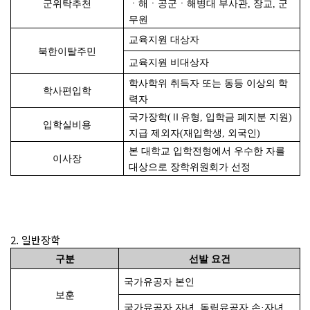
군위탁추천
ㆍ해ㆍ공군ㆍ해병대 부사관, 장교, 군
무원
교육지원 대상자
북한이탈주민
교육지원 비대상자
학사학위 취득자 또는 동등 이상의 학
학사편입학
력자
국가장학(Ⅱ유형, 입학금 폐지분 지원)
입학실비용
지급 제외자(재입학생, 외국인)
본 대학교 입학전형에서 우수한 자를
이사장
대상으로 장학위원회가 선정
2. 일반장학
구분
선발 요건
국가유공자 본인
보훈
국가유공자 자녀, 독립유공자 손·자녀