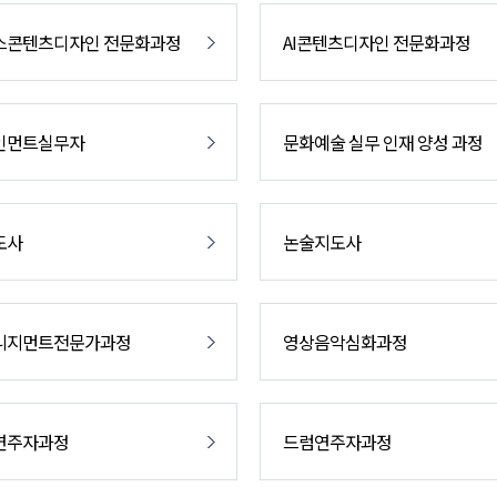
스콘텐츠디자인 전문화과정
AI콘텐츠디자인 전문화과정
인먼트실무자
문화예술 실무 인재 양성 과정
도사
논술지도사
니지먼트전문가과정
영상음악심화과정
연주자과정
드럼연주자과정