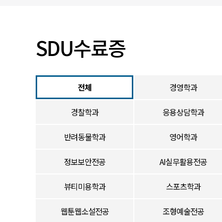
입찰/채용공고
SDU수료증
전체
경영학과
경찰학과
응용상담학과
반려동물학과
영어학과
정보보안전공
AI실무활용전공
뷰티미용학과
스포츠학과
웹툰웹소설전공
조형예술전공