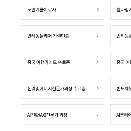
노인예술치료사
웰다잉
반려동물케어 컨설턴트
반려동
중국 여행가이드 수료증
중국 여
전력및에너지전문가과정 수료증
반도체
AI전환(AX)전문가 과정
AI크리