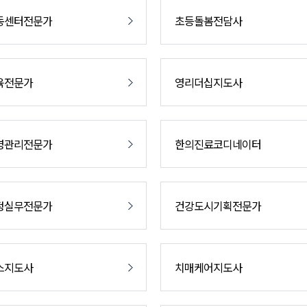
동센터전문가
초등돌봄전담사
육전문가
영리더십지도사
영관리전문가
한의진료코디네이터
정실무전문가
건강도시기획전문가
스지도사
치매케어지도사