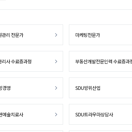
원관리 전문가
마케팅전문가
관리사 수료증과정
부동산개발전문인력 수료증과
방경영
SDU방위산업
표현예술치료사
SDU트라우마상담사