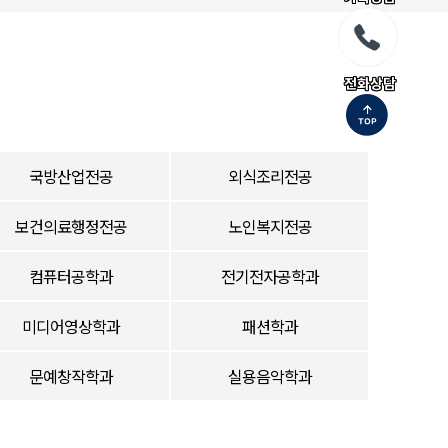
전화상담
국방산업전공
외식조리전공
보건의료행정전공
노인복지전공
컴퓨터공학과
전기전자공학과
미디어영상학과
패션학과
문예창작학과
실용음악학과