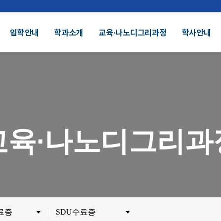
입학안내
학과소개
교육∙나노디그리과정
학사안내
결산공고 및 적립금 운용현황
기부금모금
DU 대학특성화
SDU 2025
교육∙나노디그리과
SDU AI
헌장
UI
대학정보공시
정보공개
전화번호안내
찾아오시는길
외 인증수상
광고자료실
군협력
제휴협력
수료증
SDU수료증
시채용
비전임교원정시채용
비전임교원(연합대)
튜터채용