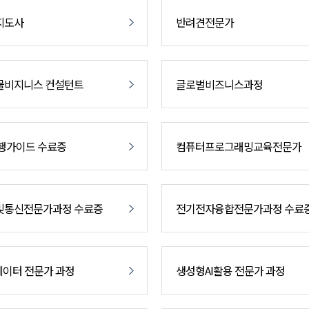
지도사
반려견전문가
물비지니스 컨설턴트
글로벌비즈니스과정
행가이드 수료증
컴퓨터프로그래밍교육전문가
및통신전문가과정 수료증
전기전자융합전문가과정 수료
에이터 전문가 과정
생성형AI활용 전문가 과정