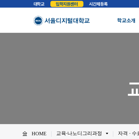
대학교
입학지원센터
시간제등록
학교소개
총장실
인사말
학교소개
학교법인
법인소개
예
About SDU
비전
교육이념
S
사이버대학의 중심
서울디지털대학교를 소개합니다.
WHY SDU
NO.1 SDU
대학정보
소개
조직도
SDU 사회공헌
사이버홍보실
보도기사
대
협력안내
산학협력
학
교육∙나노디그리과정
자격 · 
HOME
교원채용
전임교원정