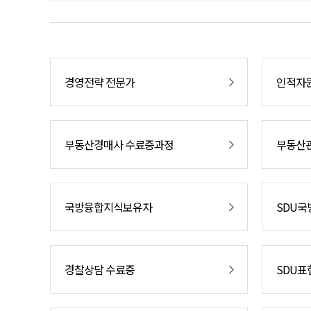
경영전략 전문가
인적자
부동산경매사 수료증과정
부동산
국방융합지식보유자
SDU국
경찰상담 수료증
SDU