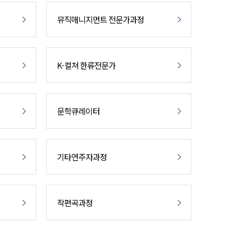
뮤직매니지먼트 전문가과정
K-컬쳐 한류전문가
문학큐레이터
기타연주자과정
작편곡과정